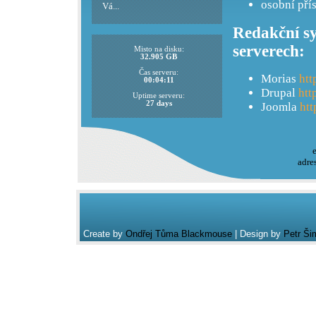
osobní pří
Vá...
Redakční sy
serverech:
Misto na disku:
32.905 GB
Čas serveru:
Morias
htt
00:04:11
Drupal
htt
Uptime serveru:
27 days
Joomla
htt
adre
Create by
Ondřej Tůma Blackmouse
| Design by
Petr Ši