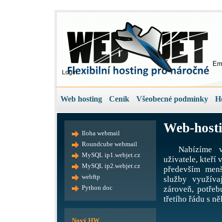
Em
Login
Web hosting
Ceník
Všeobecné podmínky
H
Web-hosti
Iloha webmail
Roundcube webmail
Nabízíme v
MySQL ip1.webjet.cz
uživatele, kteří
MySQL ip2.webjet.cz
především menš
webftp
služby využíva
Python doc
zároveň, potře
třetího řádu s ně
Nový HW