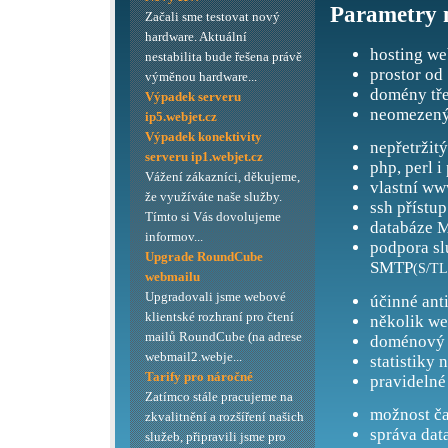
Parametry 
Začali sme testovat nový
hardware. Aktuální
hosting we
nestabilita bude řešena právě
prostor od
výměnou hardware...
domény tře
Výpadek serveru
neomezený
ip5.webjet.cz
Výpadek konektivity
nepřetržit
serveru ip1.webjet.cz
php, perl i
Vážení zákazníci, děkujeme,
vlastní ww
že využíváte naše služby.
ssh přístup
Tímto si Vás dovolujeme
databáze M
informov...
podpora s
Upgrade RoundCube
SMTP
(S/TL
webmailu
Upgradovali jsme webové
účinné ant
klientské rozhraní pro čtení
několik we
mailů RoundCube (na adrese
doménový 
webmail2.webje...
statistiky 
Tarify pro náročné
pravidelné
Zatímco stále pracujeme na
možnost ča
zkvalitnění a rozšíření našich
správa dat
služeb, připravili jsme pro