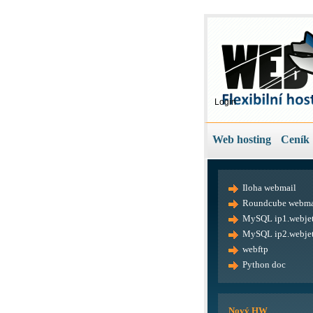
Login
Web hosting
Ceník
Iloha webmail
Roundcube webma
MySQL ip1.webjet
MySQL ip2.webjet
webftp
Python doc
Nový HW