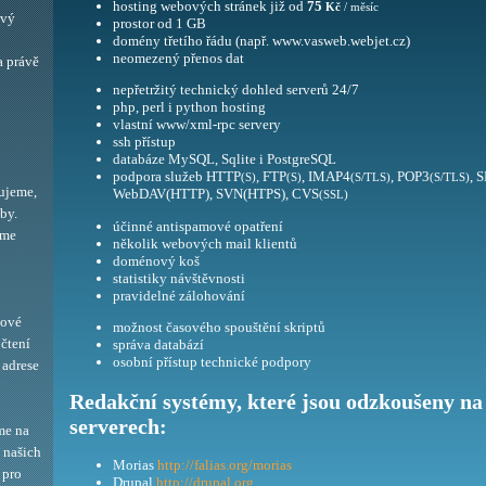
hosting webových stránek již od
75
Kč
/ měsíc
ový
prostor od 1 GB
domény třetího řádu (např. www.vasweb.webjet.cz)
neomezený přenos dat
a právě
nepřetržitý technický dohled serverů 24/7
php, perl i python hosting
vlastní www/xml-rpc servery
ssh přístup
databáze MySQL, Sqlite i PostgreSQL
podpora služeb HTTP
, FTP
, IMAP4
, POP3
, 
(S)
(S)
(S/TLS)
(S/TLS)
ujeme,
WebDAV(HTTP), SVN(HTPS), CVS
(SSL)
by.
účinné antispamové opatření
eme
několik webových mail klientů
doménový koš
statistiky návštěvnosti
pravidelné zálohování
bové
možnost časového spouštění skriptů
 čtení
správa databází
osobní přístup technické podpory
adrese
Redakční systémy, které jsou odzkoušeny na
serverech:
me na
í našich
Morias
http://falias.org/morias
 pro
Drupal
http://drupal.org