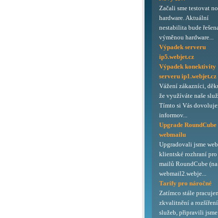
Začali sme testovat n
hardware. Aktuální
nestabilita bude řešen
výměnou hardware...
Výpadek serveru
ip5.webjet.cz
Výpadek konektivity
serveru ip1.webjet.cz
Vážení zákazníci, děk
že využíváte naše služ
Tímto si Vás dovoluj
informov...
Upgrade RoundCube
webmailu
Upgradovali jsme we
klientské rozhraní pro
mailů RoundCube (na 
webmail2.webje...
Tarify pro náročné
Zatímco stále pracuje
zkvalitnění a rozšířen
služeb, připravili jsme