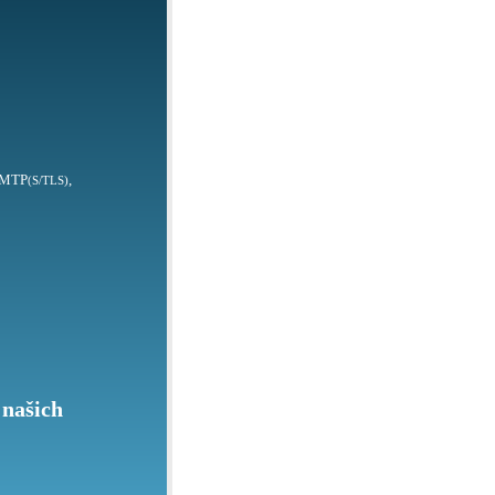
SMTP
,
(S/TLS)
 našich