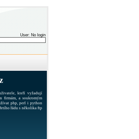
User: No login
z
živatele, kteří vyžadují
ším firmám, a soukromým
žívat php, perl i python
etího řádu s několika ftp