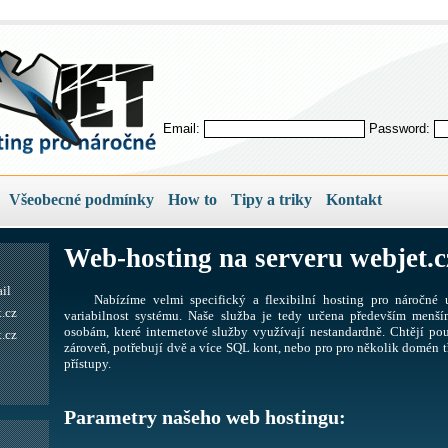
Email:
Password:
Všeobecné podmínky
How to
Tipy a triky
Kontakt
Web-hosting na serveru webjet.c
il
Nabízíme velmi specifický a flexibilní hosting pro náročné u
.cz
variabilnost systému. Naše služba je tedy určena především men
osobám, které internetové služby využívají nestandardně. Chtějí pou
.cz
zároveň, potřebují dvě a více SQL kont, nebo pro pro několik domén tř
přístupy.
Parametry našeho web hostingu: