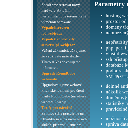
Parametry 
Začali sme testovat nový
hardware. Aktuální
hosting we
nestabilita bude řešena právě
prostor od
výměnou hardware...
domény tře
Výpadek serveru
neomezený
ip5.webjet.cz
Výpadek konektivity
nepřetržit
serveru ip1.webjet.cz
php, perl i
Vážení zákazníci, děkujeme,
vlastní ww
že využíváte naše služby.
ssh přístup
Tímto si Vás dovolujeme
databáze M
informov...
podpora s
Upgrade RoundCube
SMTP
(S/TL
webmailu
Upgradovali jsme webové
účinné ant
klientské rozhraní pro čtení
několik we
mailů RoundCube (na adrese
doménový 
webmail2.webje...
statistiky 
Tarify pro náročné
pravidelné
Zatímco stále pracujeme na
možnost ča
zkvalitnění a rozšíření našich
správa dat
služeb, připravili jsme pro