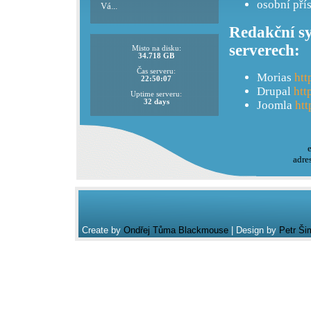
osobní pří
Vá...
Redakční sy
serverech:
Misto na disku:
34.718 GB
Čas serveru:
Morias
htt
22:50:07
Drupal
htt
Uptime serveru:
32 days
Joomla
htt
adre
Create by
Ondřej Tůma Blackmouse
| Design by
Petr Ši