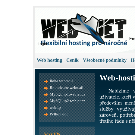
Em
Login
Web hosting
Ceník
Všeobecné podmínky
H
Web-hosti
Iloha webmail
Roundcube webmail
Nabízíme v
MySQL ip1.webjet.cz
uživatele, kteří
MySQL ip2.webjet.cz
především menš
webftp
služby využíva
Python doc
zároveň, potře
třetího řádu s ně
Nový HW