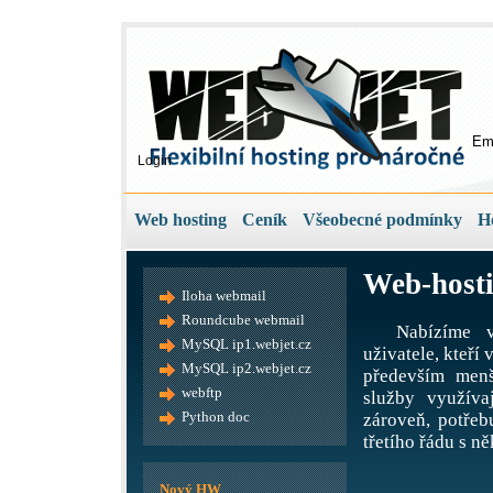
Em
Login
Web hosting
Ceník
Všeobecné podmínky
H
Web-hosti
Iloha webmail
Roundcube webmail
Nabízíme v
MySQL ip1.webjet.cz
uživatele, kteří
MySQL ip2.webjet.cz
především menš
webftp
služby využíva
Python doc
zároveň, potře
třetího řádu s ně
Nový HW