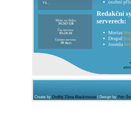
osobní pří
Vá...
Redakční sy
serverech:
Misto na disku:
34.563 GB
Čas serveru:
Morias
htt
03:24:16
Drupal
htt
Uptime serveru:
30 days
Joomla
htt
adre
Create by
Ondřej Tůma Blackmouse
| Design by
Petr Ši