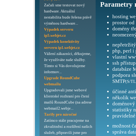
Parametry 
Začali sme testovat nový
hardware. Aktuální
hosting we
nestabilita bude řešena právě
prostor od
výměnou hardware...
domény tře
Výpadek serveru
neomezený
ip5.webjet.cz
Výpadek konektivity
nepřetržit
serveru ip1.webjet.cz
php, perl i
Vážení zákazníci, děkujeme,
vlastní ww
že využíváte naše služby.
ssh přístup
Tímto si Vás dovolujeme
databáze M
informov...
podpora s
Upgrade RoundCube
SMTP
(S/TL
webmailu
Upgradovali jsme webové
účinné ant
klientské rozhraní pro čtení
několik we
mailů RoundCube (na adrese
doménový 
webmail2.webje...
statistiky 
Tarify pro náročné
pravidelné
Zatímco stále pracujeme na
možnost ča
zkvalitnění a rozšíření našich
správa dat
služeb, připravili jsme pro