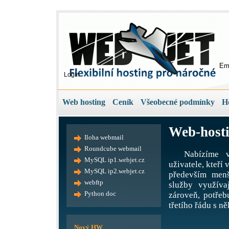
Em
Login
Web hosting
Ceník
Všeobecné podmínky
H
Web-hosti
Iloha webmail
Roundcube webmail
Nabízíme v
MySQL ip1.webjet.cz
uživatele, kteří
MySQL ip2.webjet.cz
především menš
webftp
služby využíva
Python doc
zároveň, potře
třetího řádu s ně
Nový HW