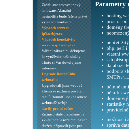
Parametry 
Začali sme testovat nový
hardware. Aktuální
hosting we
nestabilita bude řešena právě
prostor od
výměnou hardware...
domény tře
Výpadek serveru
neomezený
ip5.webjet.cz
Výpadek konektivity
nepřetržit
serveru ip1.webjet.cz
php, perl i
Vážení zákazníci, děkujeme,
vlastní ww
že využíváte naše služby.
ssh přístup
Tímto si Vás dovolujeme
databáze M
informov...
podpora s
Upgrade RoundCube
SMTP
(S/TL
webmailu
Upgradovali jsme webové
účinné ant
klientské rozhraní pro čtení
několik we
mailů RoundCube (na adrese
doménový 
webmail2.webje...
statistiky 
Tarify pro náročné
pravidelné
Zatímco stále pracujeme na
možnost ča
zkvalitnění a rozšíření našich
správa dat
služeb, připravili jsme pro