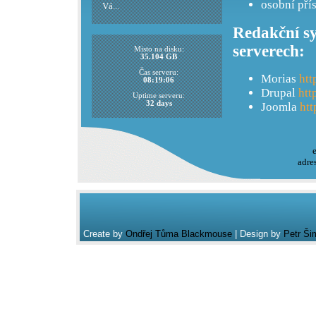
osobní pří
Vá...
Redakční sy
serverech:
Misto na disku:
35.104 GB
Čas serveru:
Morias
htt
08:19:06
Drupal
htt
Uptime serveru:
32 days
Joomla
htt
adre
Create by
Ondřej Tůma Blackmouse
| Design by
Petr Ši