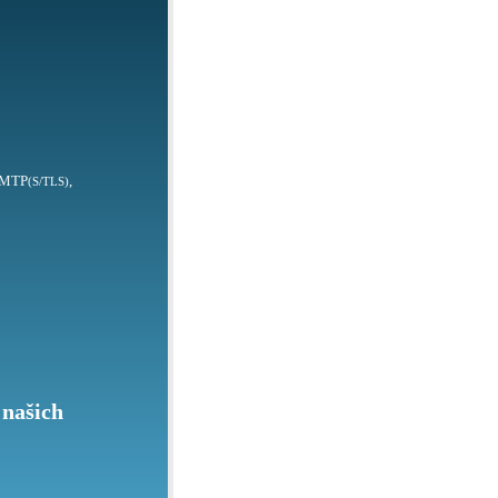
SMTP
,
(S/TLS)
 našich