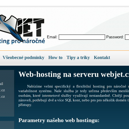
Email:
Password:
Všeobecné podmínky
How to
Tipy a triky
Kontakt
Web-hosting na serveru webjet.c
il
Nabízíme velmi specifický a flexibilní hosting pro náročné u
.cz
variabilnost systému. Naše služba je tedy určena především men
osobám, které internetové služby využívají nestandardně. Chtějí pou
.cz
zároveň, potřebují dvě a více SQL kont, nebo pro pro několik domén tř
přístupy.
Parametry našeho web hostingu: