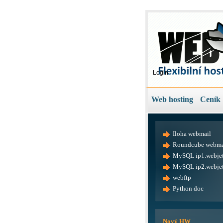
Login
Web hosting
Ceník
Iloha webmail
Roundcube webma
MySQL ip1.webjet
MySQL ip2.webjet
webftp
Python doc
Nový HW