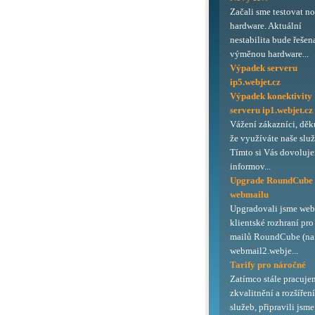
Začali sme testovat n
hardware. Aktuální
nestabilita bude řešen
výměnou hardware...
Výpadek serveru
ip5.webjet.cz
Výpadek konektivity
serveru ip1.webjet.cz
Vážení zákazníci, děk
že využíváte naše služ
Tímto si Vás dovoluj
informov...
Upgrade RoundCube
webmailu
Upgradovali jsme we
klientské rozhraní pro
mailů RoundCube (na 
webmail2.webje...
Tarify pro náročné
Zatímco stále pracuje
zkvalitnění a rozšířen
služeb, připravili jsme