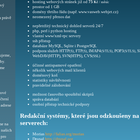
hosting webových stránek již od
75
Kč
/ měsíc
ový
prostor od 1 GB
domény třetího řádu (např. www.vasweb.webjet.cz)
neomezený přenos dat
a právě
nepřetržitý technický dohled serverů 24/7
php, perl i python hosting
vlastní www/xml-rpc servery
ssh přístup
databáze MySQL, Sqlite i PostgreSQL
podpora služeb HTTP
, FTP
, IMAP4
, POP3
, 
(S)
(S)
(S/TLS)
(S/TLS)
ujeme,
WebDAV(HTTP), SVN(HTPS), CVS
(SSL)
by.
účinné antispamové opatření
eme
několik webových mail klientů
doménový koš
statistiky návštěvnosti
pravidelné zálohování
bové
možnost časového spouštění skriptů
 čtení
správa databází
osobní přístup technické podpory
adrese
Redakční systémy, které jsou odzkoušeny na
serverech:
me na
í našich
Morias
http://falias.org/morias
 pro
Drupal
http://drupal.org