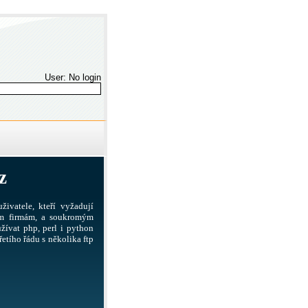
User: No login
z
živatele, kteří vyžadují
ším firmám, a soukromým
žívat php, perl i python
etího řádu s několika ftp