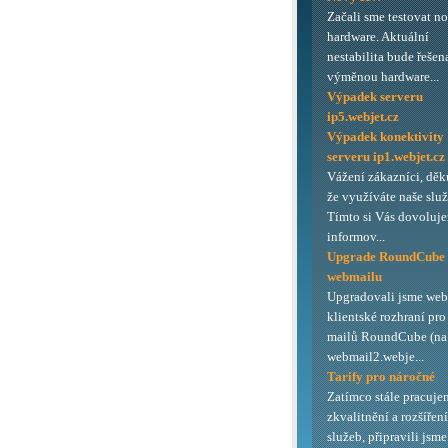
Začali sme testovat n
hardware. Aktuální
nestabilita bude řešen
výměnou hardware...
Výpadek serveru
ip5.webjet.cz
Výpadek konektivity
serveru ip1.webjet.cz
Vážení zákazníci, děk
že využíváte naše služ
Tímto si Vás dovoluj
informov...
Upgrade RoundCube
webmailu
Upgradovali jsme we
klientské rozhraní pro
mailů RoundCube (na 
webmail2.webje...
Tarify pro náročné
Zatímco stále pracuje
zkvalitnění a rozšířen
služeb, připravili jsme