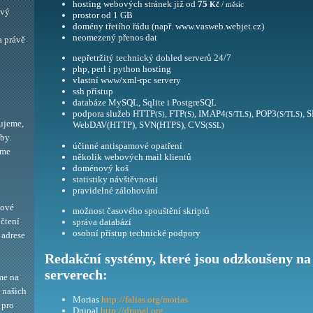
hosting webových stránek již od
75
Kč
/ měsíc
ový
prostor od 1 GB
domény třetího řádu (např. www.vasweb.webjet.cz)
neomezený přenos dat
a právě
nepřetržitý technický dohled serverů 24/7
php, perl i python hosting
vlastní www/xml-rpc servery
ssh přístup
databáze MySQL, Sqlite i PostgreSQL
podpora služeb HTTP
, FTP
, IMAP4
, POP3
, 
(S)
(S)
(S/TLS)
(S/TLS)
ujeme,
WebDAV(HTTP), SVN(HTPS), CVS
(SSL)
by.
účinné antispamové opatření
eme
několik webových mail klientů
doménový koš
statistiky návštěvnosti
pravidelné zálohování
bové
možnost časového spouštění skriptů
 čtení
správa databází
osobní přístup technické podpory
adrese
Redakční systémy, které jsou odzkoušeny na
serverech:
me na
í našich
Morias
http://falias.org/morias
 pro
Drupal
http://drupal.org