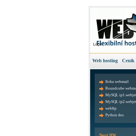
Login
Web hosting
Ceník
Iloha webmail
Roundcube webma
MySQL ip1.webjet
MySQL ip2.webjet
webftp
Python doc
Nový HW