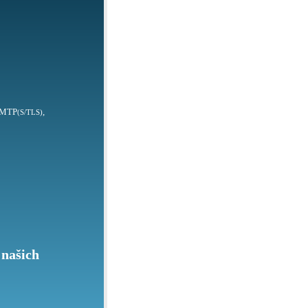
SMTP
,
(S/TLS)
 našich