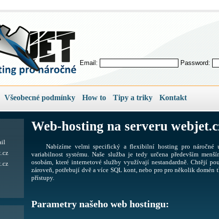
Email:
Password:
Všeobecné podmínky
How to
Tipy a triky
Kontakt
Web-hosting na serveru webjet.c
il
Nabízíme velmi specifický a flexibilní hosting pro náročné u
.cz
variabilnost systému. Naše služba je tedy určena především men
osobám, které internetové služby využívají nestandardně. Chtějí pou
.cz
zároveň, potřebují dvě a více SQL kont, nebo pro pro několik domén tř
přístupy.
Parametry našeho web hostingu: