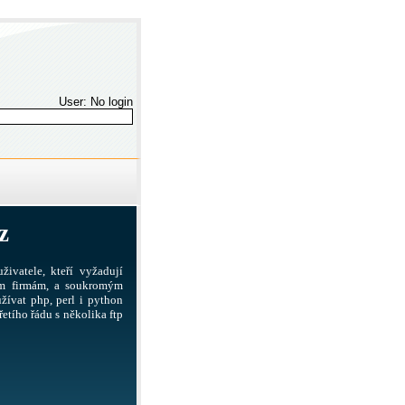
User: No login
z
živatele, kteří vyžadují
ším firmám, a soukromým
žívat php, perl i python
etího řádu s několika ftp