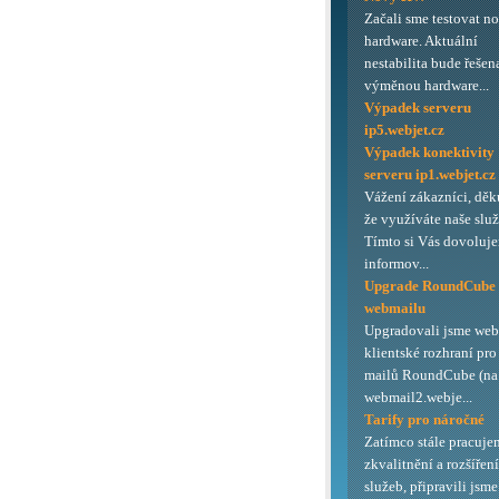
Začali sme testovat n
hardware. Aktuální
nestabilita bude řešen
výměnou hardware...
Výpadek serveru
ip5.webjet.cz
Výpadek konektivity
serveru ip1.webjet.cz
Vážení zákazníci, děk
že využíváte naše služ
Tímto si Vás dovoluj
informov...
Upgrade RoundCube
webmailu
Upgradovali jsme we
klientské rozhraní pro
mailů RoundCube (na 
webmail2.webje...
Tarify pro náročné
Zatímco stále pracuje
zkvalitnění a rozšířen
služeb, připravili jsme