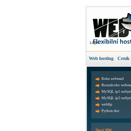
Login
Web hosting
Ceník
Iloha webmail
Roundcube webma
MySQL ip1.webjet
MySQL ip2.webjet
webftp
Python doc
Nový HW