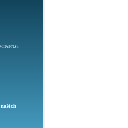
SMTP
,
(S/TLS)
 našich