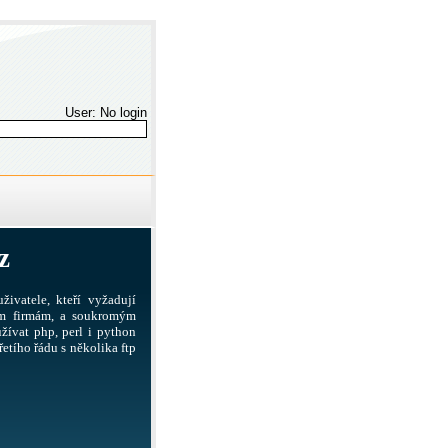
User: No login
z
živatele, kteří vyžadují
ším firmám, a soukromým
žívat php, perl i python
etího řádu s několika ftp