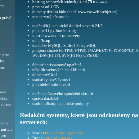
hosting webových stránek již od
75
Kč
/ měsíc
ový
prostor od 1 GB
domény třetího řádu (např. www.vasweb.webjet.cz)
neomezený přenos dat
a právě
nepřetržitý technický dohled serverů 24/7
php, perl i python hosting
vlastní www/xml-rpc servery
ssh přístup
databáze MySQL, Sqlite i PostgreSQL
podpora služeb HTTP
, FTP
, IMAP4
, POP3
, 
(S)
(S)
(S/TLS)
(S/TLS)
ujeme,
WebDAV(HTTP), SVN(HTPS), CVS
(SSL)
by.
účinné antispamové opatření
eme
několik webových mail klientů
doménový koš
statistiky návštěvnosti
pravidelné zálohování
bové
možnost časového spouštění skriptů
 čtení
správa databází
osobní přístup technické podpory
adrese
Redakční systémy, které jsou odzkoušeny na
serverech:
me na
í našich
Morias
http://falias.org/morias
 pro
Drupal
http://drupal.org