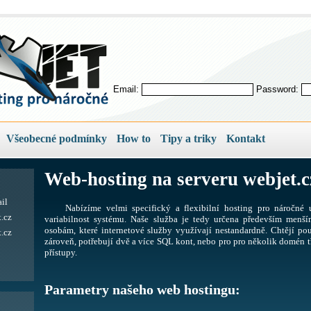
Email:
Password:
Všeobecné podmínky
How to
Tipy a triky
Kontakt
Web-hosting na serveru webjet.c
il
Nabízíme velmi specifický a flexibilní hosting pro náročné u
.cz
variabilnost systému. Naše služba je tedy určena především men
osobám, které internetové služby využívají nestandardně. Chtějí pou
.cz
zároveň, potřebují dvě a více SQL kont, nebo pro pro několik domén tř
přístupy.
Parametry našeho web hostingu: