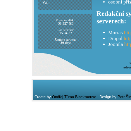
osobní pří
Vá...
Redakční sy
serverech:
Misto na disku:
31.827 GB
Čas serveru:
Morias
htt
15:34:02
Drupal
htt
Uptime serveru:
30 days
Joomla
htt
adre
Create by
Ondřej Tůma Blackmouse
| Design by
Petr Ši