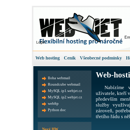
Em
Login
Web hosting
Ceník
Všeobecné podmínky
H
Web-hosti
Iloha webmail
Roundcube webmail
Nabízíme v
MySQL ip1.webjet.cz
uživatele, kteří
MySQL ip2.webjet.cz
především menš
webftp
služby využíva
Python doc
zároveň, potře
třetího řádu s ně
Nový HW