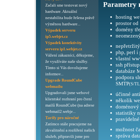
Parametry 
Začali sme testovat nový
hardware. Aktuální
hosting we
nestabilita bude řešena právě
prostor od
výměnou hardware...
domény tře
Výpadek serveru
neomezený
ip5.webjet.cz
Výpadek konektivity
nepřetržit
serveru ip1.webjet.cz
php, perl i
Vážení zákazníci, děkujeme,
vlastní ww
že využíváte naše služby.
ssh přístup
Tímto si Vás dovolujeme
databáze M
informov...
podpora s
Upgrade RoundCube
SMTP
(S/TL
webmailu
Upgradovali jsme webové
účinné ant
klientské rozhraní pro čtení
několik we
mailů RoundCube (na adrese
doménový 
webmail2.webje...
statistiky 
Tarify pro náročné
pravidelné
Zatímco stále pracujeme na
možnost ča
zkvalitnění a rozšíření našich
správa dat
služeb, připravili jsme pro