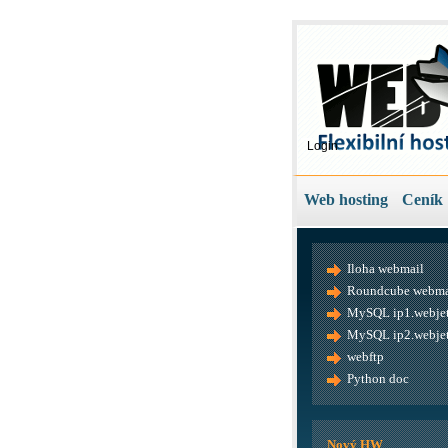
Login
Web hosting
Ceník
Iloha webmail
Roundcube webma
MySQL ip1.webjet
MySQL ip2.webjet
webftp
Python doc
Nový HW