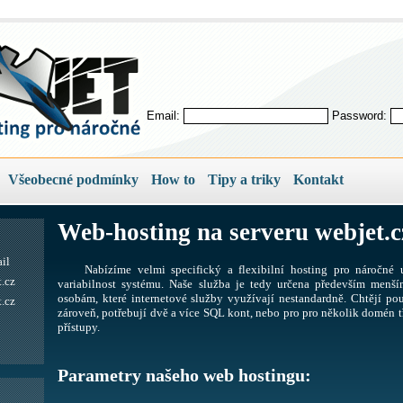
Email:
Password:
Všeobecné podmínky
How to
Tipy a triky
Kontakt
Web-hosting na serveru webjet.c
il
Nabízíme velmi specifický a flexibilní hosting pro náročné u
.cz
variabilnost systému. Naše služba je tedy určena především men
osobám, které internetové služby využívají nestandardně. Chtějí pou
.cz
zároveň, potřebují dvě a více SQL kont, nebo pro pro několik domén tř
přístupy.
Parametry našeho web hostingu: