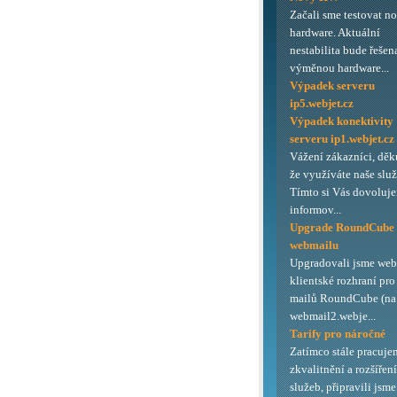
Začali sme testovat n
hardware. Aktuální
nestabilita bude řešen
výměnou hardware...
Výpadek serveru
ip5.webjet.cz
Výpadek konektivity
serveru ip1.webjet.cz
Vážení zákazníci, děk
že využíváte naše služ
Tímto si Vás dovoluj
informov...
Upgrade RoundCube
webmailu
Upgradovali jsme we
klientské rozhraní pro
mailů RoundCube (na 
webmail2.webje...
Tarify pro náročné
Zatímco stále pracuje
zkvalitnění a rozšířen
služeb, připravili jsme