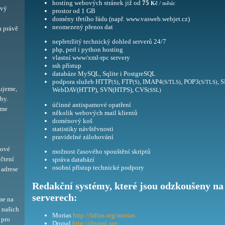
hosting webových stránek již od
75
Kč
/ měsíc
ový
prostor od 1 GB
domény třetího řádu (např. www.vasweb.webjet.cz)
neomezený přenos dat
a právě
nepřetržitý technický dohled serverů 24/7
php, perl i python hosting
vlastní www/xml-rpc servery
ssh přístup
databáze MySQL, Sqlite i PostgreSQL
podpora služeb HTTP
, FTP
, IMAP4
, POP3
, 
(S)
(S)
(S/TLS)
(S/TLS)
ujeme,
WebDAV(HTTP), SVN(HTPS), CVS
(SSL)
by.
účinné antispamové opatření
eme
několik webových mail klientů
doménový koš
statistiky návštěvnosti
pravidelné zálohování
bové
možnost časového spouštění skriptů
 čtení
správa databází
osobní přístup technické podpory
adrese
Redakční systémy, které jsou odzkoušeny na
serverech:
me na
í našich
Morias
http://falias.org/morias
 pro
Drupal
http://drupal.org