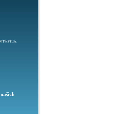
SMTP
,
(S/TLS)
 našich