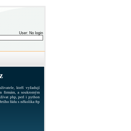
User: No login
z
živatele, kteří vyžadují
ším firmám, a soukromým
žívat php, perl i python
etího řádu s několika ftp