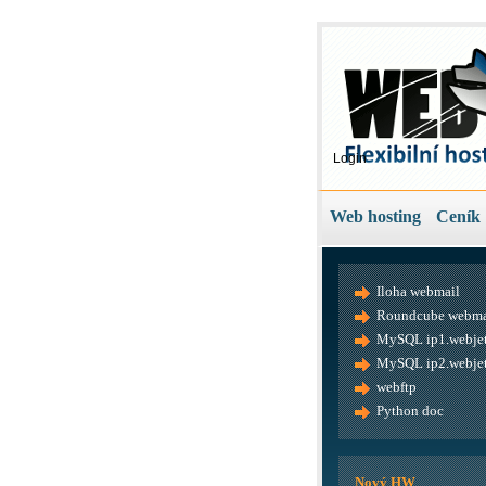
Login
Web hosting
Ceník
Iloha webmail
Roundcube webma
MySQL ip1.webjet
MySQL ip2.webjet
webftp
Python doc
Nový HW