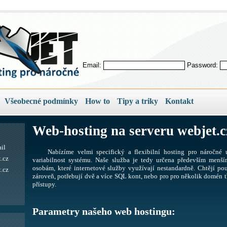
Email:
Password:
Všeobecné podmínky
How to
Tipy a triky
Kontakt
Web-hosting na serveru webjet.c
il
Nabízíme velmi specifický a flexibilní hosting pro náročné u
.cz
variabilnost systému. Naše služba je tedy určena především men
osobám, které internetové služby využívají nestandardně. Chtějí pou
.cz
zároveň, potřebují dvě a více SQL kont, nebo pro pro několik domén tř
přístupy.
Parametry našeho web hostingu: