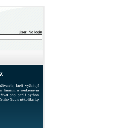
User: No login
z
živatele, kteří vyžadují
ším firmám, a soukromým
žívat php, perl i python
etího řádu s několika ftp