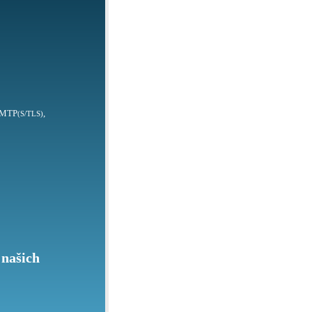
SMTP
,
(S/TLS)
 našich