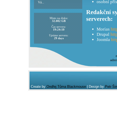
osobní pří
Vá...
Redakční sy
serverech:
Misto na disku:
32.082 GB
Čas serveru:
Morias
htt
19:24:10
Drupal
htt
Uptime serveru:
29 days
Joomla
htt
adre
Create by
Ondřej Tůma Blackmouse
| Design by
Petr Ši