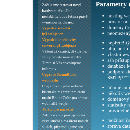
Parametry 
Začali sme testovat nový
hardware. Aktuální
hosting we
nestabilita bude řešena právě
prostor od
výměnou hardware...
domény tře
Výpadek serveru
neomezený
ip5.webjet.cz
Výpadek konektivity
nepřetržit
serveru ip1.webjet.cz
php, perl i
Vážení zákazníci, děkujeme,
vlastní ww
že využíváte naše služby.
ssh přístup
Tímto si Vás dovolujeme
databáze M
informov...
podpora s
Upgrade RoundCube
SMTP
(S/TL
webmailu
Upgradovali jsme webové
účinné ant
klientské rozhraní pro čtení
několik we
mailů RoundCube (na adrese
doménový 
webmail2.webje...
statistiky 
Tarify pro náročné
pravidelné
Zatímco stále pracujeme na
možnost ča
zkvalitnění a rozšíření našich
správa dat
služeb, připravili jsme pro