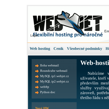
Em
Login
Web hosting
Ceník
Všeobecné podmínky
H
Web-hosti
Iloha webmail
Roundcube webmail
Nabízíme v
MySQL ip1.webjet.cz
uživatele, kteří
MySQL ip2.webjet.cz
především menš
webftp
služby využíva
Python doc
zároveň, potře
třetího řádu s ně
Nový HW