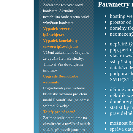
Parametry 
Začali sme testovat nový
hardware. Aktuální
hosting we
nestabilita bude řešena právě
prostor od
výměnou hardware...
domény tře
Výpadek serveru
neomezený
ip5.webjet.cz
Výpadek konektivity
nepřetržit
serveru ip1.webjet.cz
php, perl i
Vážení zákazníci, děkujeme,
vlastní ww
že využíváte naše služby.
ssh přístup
Tímto si Vás dovolujeme
databáze M
informov...
podpora s
Upgrade RoundCube
SMTP
(S/TL
webmailu
Upgradovali jsme webové
účinné ant
klientské rozhraní pro čtení
několik we
mailů RoundCube (na adrese
doménový 
webmail2.webje...
statistiky 
Tarify pro náročné
pravidelné
Zatímco stále pracujeme na
možnost ča
zkvalitnění a rozšíření našich
správa dat
služeb, připravili jsme pro