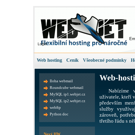
Em
Login
Web hosting
Ceník
Všeobecné podmínky
H
Web-hosti
Iloha webmail
Roundcube webmail
Nabízíme v
MySQL ip1.webjet.cz
uživatele, kteří
MySQL ip2.webjet.cz
především menš
webftp
služby využíva
Python doc
zároveň, potře
třetího řádu s ně
Nový HW