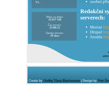
osobní pří
Vá...
Redakční sy
serverech:
Misto na disku:
32.017 GB
Čas serveru:
Morias
htt
23:08:51
Drupal
htt
Uptime serveru:
29 days
Joomla
htt
adre
Create by
Ondřej Tůma Blackmouse
| Design by
Petr Ši