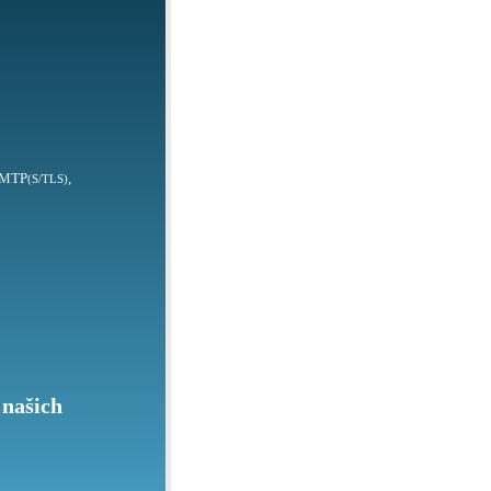
SMTP
,
(S/TLS)
 našich