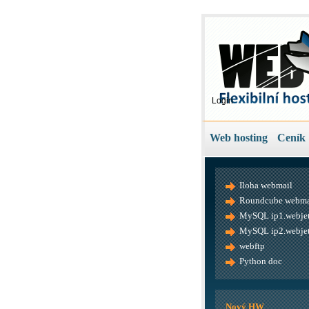
Login
Web hosting
Ceník
Iloha webmail
Roundcube webma
MySQL ip1.webjet
MySQL ip2.webjet
webftp
Python doc
Nový HW