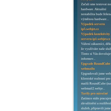
Začali sme testovat n
hardware. Aktuální
nestabilita bude řešen
výměnou hardware...
Výpadek serveru
ip5.webjet.cz
Výpadek konektivity
serveru ip1.webjet.cz
Vážení zákazníci, děk
že využíváte naše služ
Tímto si Vás dovoluj
informov...
Upgrade RoundCube
webmailu
Upgradovali jsme we
klientské rozhraní pro
mailů RoundCube (na 
webmail2.webje...
Tarify pro náročné
Zatímco stále pracuje
zkvalitnění a rozšířen
služeb, připravili jsme