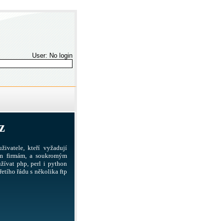
User: No login
z
živatele, kteří vyžadují
ším firmám, a soukromým
žívat php, perl i python
etího řádu s několika ftp