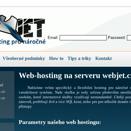
Email:
Password:
Všeobecné podmínky
How to
Tipy a triky
Kontakt
Web-hosting na serveru webjet.c
il
Nabízíme velmi specifický a flexibilní hosting pro náročné u
.cz
variabilnost systému. Naše služba je tedy určena především men
osobám, které internetové služby využívají nestandardně. Chtějí pou
.cz
zároveň, potřebují dvě a více SQL kont, nebo pro pro několik domén tř
přístupy.
Parametry našeho web hostingu: