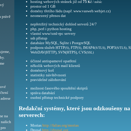
hosting webových stránek již od
75
Kč
/ měsíc
ový
prostor od 1 GB
domény třetího řádu (např. www.vasweb.webjet.cz)
neomezený přenos dat
a právě
nepřetržitý technický dohled serverů 24/7
php, perl i python hosting
vlastní www/xml-rpc servery
ssh přístup
databáze MySQL, Sqlite i PostgreSQL
podpora služeb HTTP
, FTP
, IMAP4
, POP3
, 
(S)
(S)
(S/TLS)
(S/TLS)
ujeme,
WebDAV(HTTP), SVN(HTPS), CVS
(SSL)
by.
účinné antispamové opatření
eme
několik webových mail klientů
doménový koš
statistiky návštěvnosti
pravidelné zálohování
bové
možnost časového spouštění skriptů
 čtení
správa databází
osobní přístup technické podpory
adrese
Redakční systémy, které jsou odzkoušeny na
serverech:
me na
í našich
Morias
http://falias.org/morias
 pro
Drupal
http://drupal.org