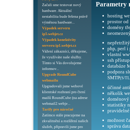
Parametry 
Začali sme testovat nový
hardware. Aktuální
hosting we
nestabilita bude řešena právě
prostor od
výměnou hardware...
domény tře
Výpadek serveru
neomezený
ip5.webjet.cz
Výpadek konektivity
nepřetržit
serveru ip1.webjet.cz
php, perl i
Vážení zákazníci, děkujeme,
vlastní ww
že využíváte naše služby.
ssh přístup
Tímto si Vás dovolujeme
databáze M
informov...
podpora s
Upgrade RoundCube
SMTP
(S/TL
webmailu
Upgradovali jsme webové
účinné ant
klientské rozhraní pro čtení
několik we
mailů RoundCube (na adrese
doménový 
webmail2.webje...
statistiky 
Tarify pro náročné
pravidelné
Zatímco stále pracujeme na
možnost ča
zkvalitnění a rozšíření našich
správa dat
služeb, připravili jsme pro