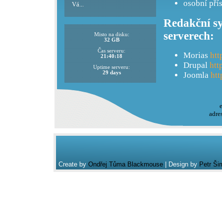
osobní pří
Vá...
Redakční sy
serverech:
Misto na disku:
32 GB
Čas serveru:
Morias
htt
21:40:18
Drupal
htt
Uptime serveru:
29 days
Joomla
htt
adre
Create by
Ondřej Tůma Blackmouse
| Design by
Petr Ši