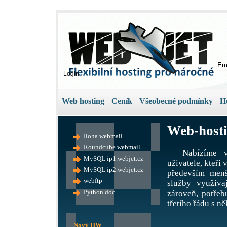
Em
Login
Web hosting
Ceník
Všeobecné podmínky
H
Web-hosti
Iloha webmail
Roundcube webmail
Nabízíme v
MySQL ip1.webjet.cz
uživatele, kteří
MySQL ip2.webjet.cz
především menš
webftp
služby využíva
Python doc
zároveň, potře
třetího řádu s ně
Nový HW