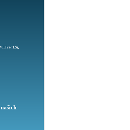
SMTP
,
(S/TLS)
 našich