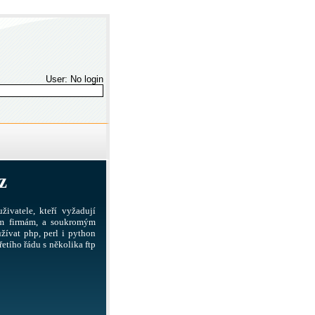
User: No login
z
živatele, kteří vyžadují
ším firmám, a soukromým
žívat php, perl i python
etího řádu s několika ftp