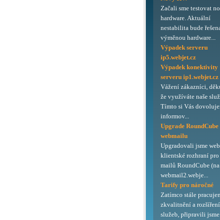
Začali sme testovat n
hardware. Aktuální
nestabilita bude řešen
výměnou hardware...
Výpadek serveru
ip5.webjet.cz
Výpadek konektivity
serveru ip1.webjet.cz
Vážení zákazníci, děk
že využíváte naše služ
Tímto si Vás dovoluj
informov...
Upgrade RoundCube
webmailu
Upgradovali jsme we
klientské rozhraní pro
mailů RoundCube (na 
webmail2.webje...
Tarify pro náročné
Zatímco stále pracuje
zkvalitnění a rozšířen
služeb, připravili jsme