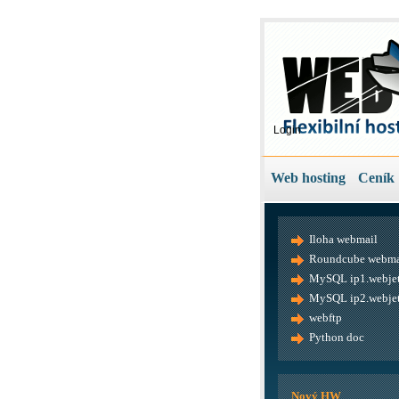
Login
Web hosting
Ceník
Iloha webmail
Roundcube webma
MySQL ip1.webjet
MySQL ip2.webjet
webftp
Python doc
Nový HW