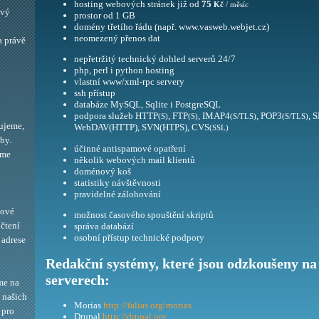
hosting webových stránek již od
75
Kč
/ měsíc
ový
prostor od 1 GB
domény třetího řádu (např. www.vasweb.webjet.cz)
neomezený přenos dat
a právě
nepřetržitý technický dohled serverů 24/7
php, perl i python hosting
vlastní www/xml-rpc servery
ssh přístup
databáze MySQL, Sqlite i PostgreSQL
podpora služeb HTTP
, FTP
, IMAP4
, POP3
, 
(S)
(S)
(S/TLS)
(S/TLS)
ujeme,
WebDAV(HTTP), SVN(HTPS), CVS
(SSL)
by.
účinné antispamové opatření
eme
několik webových mail klientů
doménový koš
statistiky návštěvnosti
pravidelné zálohování
bové
možnost časového spouštění skriptů
 čtení
správa databází
osobní přístup technické podpory
adrese
Redakční systémy, které jsou odzkoušeny na
serverech:
me na
í našich
Morias
http://falias.org/morias
 pro
Drupal
http://drupal.org