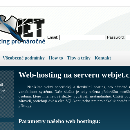
Email:
Password:
Všeobecné podmínky
How to
Tipy a triky
Kontakt
Web-hosting na serveru webjet.c
il
Nabízíme velmi specifický a flexibilní hosting pro náročné u
.cz
variabilnost systému. Naše služba je tedy určena především men
osobám, které internetové služby využívají nestandardně. Chtějí pou
.cz
zároveň, potřebují dvě a více SQL kont, nebo pro pro několik domén tř
přístupy.
Parametry našeho web hostingu: