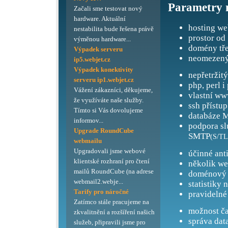
Parametry 
Začali sme testovat nový
hardware. Aktuální
hosting we
nestabilita bude řešena právě
prostor od
výměnou hardware...
domény tře
Výpadek serveru
neomezený
ip5.webjet.cz
Výpadek konektivity
nepřetržit
serveru ip1.webjet.cz
php, perl i
Vážení zákazníci, děkujeme,
vlastní ww
že využíváte naše služby.
ssh přístup
Tímto si Vás dovolujeme
databáze M
informov...
podpora s
Upgrade RoundCube
SMTP
(S/TL
webmailu
Upgradovali jsme webové
účinné ant
klientské rozhraní pro čtení
několik we
mailů RoundCube (na adrese
doménový 
webmail2.webje...
statistiky 
Tarify pro náročné
pravidelné
Zatímco stále pracujeme na
možnost ča
zkvalitnění a rozšíření našich
správa dat
služeb, připravili jsme pro