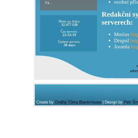
osobní pří
Vá...
Redakční sy
serverech:
Misto na disku:
32.477 GB
Čas serveru:
Morias
htt
22:32:19
Drupal
htt
Uptime serveru:
30 days
Joomla
htt
adre
Create by
Ondřej Tůma Blackmouse
| Design by
Petr Ši