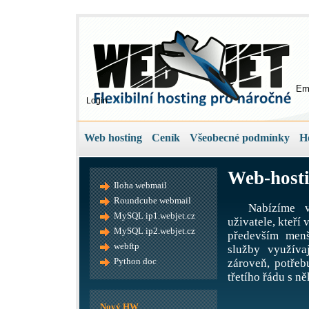
Em
Login
Web hosting
Ceník
Všeobecné podmínky
H
Web-hosti
Iloha webmail
Roundcube webmail
Nabízíme v
MySQL ip1.webjet.cz
uživatele, kteří
MySQL ip2.webjet.cz
především menš
webftp
služby využíva
Python doc
zároveň, potře
třetího řádu s ně
Nový HW