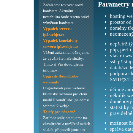
Parametry 
Začali sme testovat nový
hardware. Aktuální
hosting we
nestabilita bude řešena právě
prostor od
výměnou hardware...
domény tře
Výpadek serveru
neomezený
ip5.webjet.cz
Výpadek konektivity
nepřetržit
serveru ip1.webjet.cz
php, perl i
Vážení zákazníci, děkujeme,
vlastní ww
že využíváte naše služby.
ssh přístup
Tímto si Vás dovolujeme
databáze M
informov...
podpora s
Upgrade RoundCube
SMTP
(S/TL
webmailu
Upgradovali jsme webové
účinné ant
klientské rozhraní pro čtení
několik we
mailů RoundCube (na adrese
doménový 
webmail2.webje...
statistiky 
Tarify pro náročné
pravidelné
Zatímco stále pracujeme na
možnost ča
zkvalitnění a rozšíření našich
správa dat
služeb, připravili jsme pro