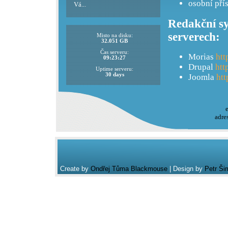
osobní pří
Vá...
Redakční sy
serverech:
Misto na disku:
32.051 GB
Čas serveru:
Morias
htt
09:23:27
Drupal
htt
Uptime serveru:
30 days
Joomla
htt
adre
Create by
Ondřej Tůma Blackmouse
| Design by
Petr Ši