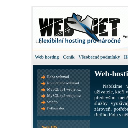
Em
Login
Web hosting
Ceník
Všeobecné podmínky
H
Web-hosti
Iloha webmail
Roundcube webmail
Nabízíme v
MySQL ip1.webjet.cz
uživatele, kteří
MySQL ip2.webjet.cz
především menš
webftp
služby využíva
Python doc
zároveň, potře
třetího řádu s ně
Nový HW