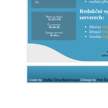
osobní pří
Vá...
Redakční sy
serverech:
Misto na disku:
32.425 GB
Čas serveru:
Morias
htt
00:09:48
Drupal
htt
Uptime serveru:
28 days
Joomla
htt
adre
Create by
Ondřej Tůma Blackmouse
| Design by
Petr Ši