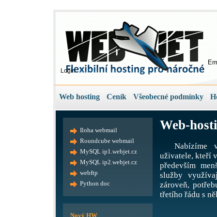
Em
Login
Web hosting
Ceník
Všeobecné podmínky
H
Web-hosti
Iloha webmail
Roundcube webmail
Nabízíme v
MySQL ip1.webjet.cz
uživatele, kteří
MySQL ip2.webjet.cz
především menš
webftp
služby využíva
Python doc
zároveň, potře
třetího řádu s ně
Nový HW