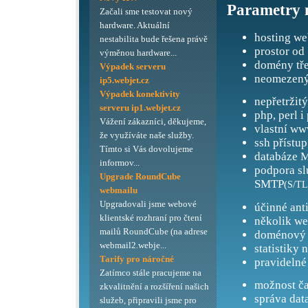
Parametry 
Začali sme testovat nový
hardware. Aktuální
hosting we
nestabilita bude řešena právě
prostor od
výměnou hardware...
domény tře
Výpadek serveru
neomezený
ip5.webjet.cz
Výpadek konektivity
nepřetržit
serveru ip1.webjet.cz
php, perl i
Vážení zákazníci, děkujeme,
vlastní ww
že využíváte naše služby.
ssh přístup
Tímto si Vás dovolujeme
databáze M
informov...
podpora s
Upgrade RoundCube
SMTP
(S/TL
webmailu
Upgradovali jsme webové
účinné ant
klientské rozhraní pro čtení
několik we
mailů RoundCube (na adrese
doménový 
webmail2.webje...
statistiky 
Tarify pro náročné
pravidelné
Zatímco stále pracujeme na
možnost ča
zkvalitnění a rozšíření našich
správa dat
služeb, připravili jsme pro