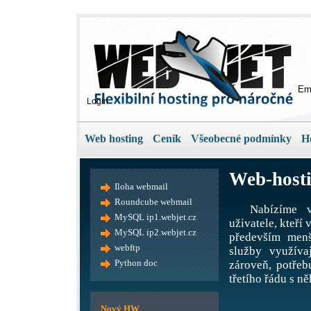
Em
Login
Web hosting
Ceník
Všeobecné podmínky
H
Web-hosti
Iloha webmail
Roundcube webmail
Nabízíme v
MySQL ip1.webjet.cz
uživatele, kteří
MySQL ip2.webjet.cz
především menš
webftp
služby využíva
Python doc
zároveň, potře
třetího řádu s ně
Nový HW