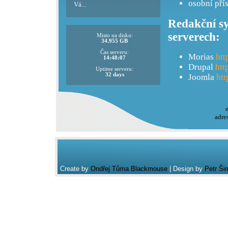
osobní pří
Vá...
Redakční sy
serverech:
Misto na disku:
34.955 GB
Čas serveru:
Morias
htt
14:48:07
Drupal
htt
Uptime serveru:
32 days
Joomla
htt
adre
Create by
Ondřej Tůma Blackmouse
| Design by
Petr Ši