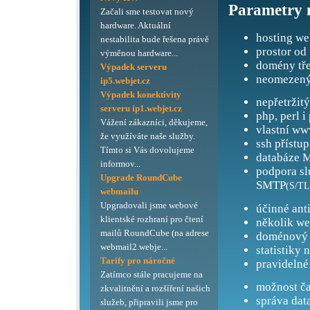
Parametry 
Začali sme testovat nový
hardware. Aktuální
hosting we
nestabilita bude řešena právě
prostor od
výměnou hardware...
domény tře
Výpadek serveru
neomezený
ip5.webjet.cz
Výpadek konektivity
nepřetržit
serveru ip1.webjet.cz
php, perl i
Vážení zákazníci, děkujeme,
vlastní ww
že využíváte naše služby.
ssh přístup
Tímto si Vás dovolujeme
databáze M
informov...
podpora s
Upgrade RoundCube
SMTP
(S/TL
webmailu
Upgradovali jsme webové
účinné ant
klientské rozhraní pro čtení
několik we
mailů RoundCube (na adrese
doménový 
webmail2.webje...
statistiky 
Tarify pro náročné
pravidelné
Zatímco stále pracujeme na
možnost ča
zkvalitnění a rozšíření našich
správa dat
služeb, připravili jsme pro