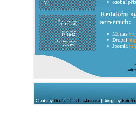
osobní pří
Vá...
Redakční sy
serverech:
Misto na disku:
31.853 GB
Čas serveru:
Morias
htt
17:12:42
Drupal
htt
Uptime serveru:
30 days
Joomla
htt
adre
Create by
Ondřej Tůma Blackmouse
| Design by
Petr Ši