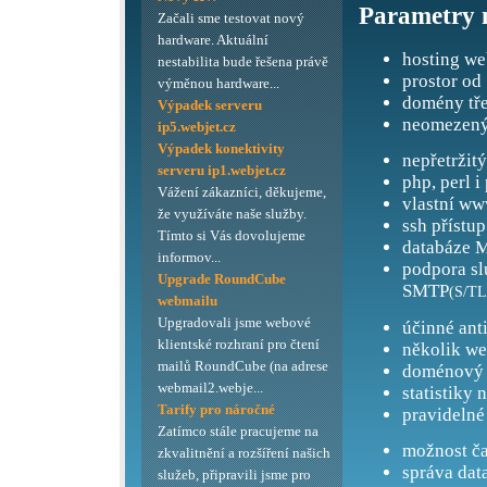
Parametry 
Začali sme testovat nový
hardware. Aktuální
hosting we
nestabilita bude řešena právě
prostor od
výměnou hardware...
domény tře
Výpadek serveru
neomezený
ip5.webjet.cz
Výpadek konektivity
nepřetržit
serveru ip1.webjet.cz
php, perl i
Vážení zákazníci, děkujeme,
vlastní ww
že využíváte naše služby.
ssh přístup
Tímto si Vás dovolujeme
databáze M
informov...
podpora s
Upgrade RoundCube
SMTP
(S/TL
webmailu
Upgradovali jsme webové
účinné ant
klientské rozhraní pro čtení
několik we
mailů RoundCube (na adrese
doménový 
webmail2.webje...
statistiky 
Tarify pro náročné
pravidelné
Zatímco stále pracujeme na
možnost ča
zkvalitnění a rozšíření našich
správa dat
služeb, připravili jsme pro