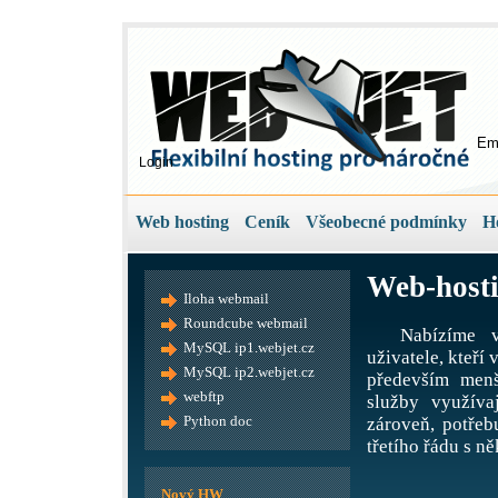
Em
Login
Web hosting
Ceník
Všeobecné podmínky
H
Web-hosti
Iloha webmail
Roundcube webmail
Nabízíme v
MySQL ip1.webjet.cz
uživatele, kteří
MySQL ip2.webjet.cz
především menš
webftp
služby využíva
Python doc
zároveň, potře
třetího řádu s ně
Nový HW