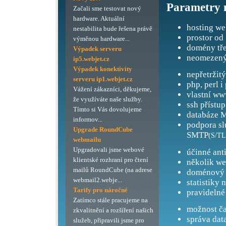
Parametry 
Začali sme testovat nový
hardware. Aktuální
hosting we
nestabilita bude řešena právě
prostor od
výměnou hardware...
domény tře
Výpadek serveru
neomezený
ip5.webjet.cz
Výpadek konektivity
nepřetržit
serveru ip1.webjet.cz
php, perl i
Vážení zákazníci, děkujeme,
vlastní ww
že využíváte naše služby.
ssh přístup
Tímto si Vás dovolujeme
databáze M
informov...
podpora s
Upgrade RoundCube
SMTP
(S/TL
webmailu
Upgradovali jsme webové
účinné ant
klientské rozhraní pro čtení
několik we
mailů RoundCube (na adrese
doménový 
webmail2.webje...
statistiky 
Tarify pro náročné
pravidelné
Zatímco stále pracujeme na
možnost ča
zkvalitnění a rozšíření našich
správa dat
služeb, připravili jsme pro