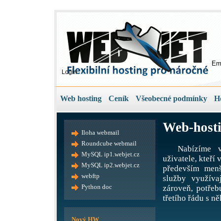
Em
Login
Web hosting
Ceník
Všeobecné podmínky
H
Web-hosti
Iloha webmail
Roundcube webmail
Nabízíme v
MySQL ip1.webjet.cz
uživatele, kteří
MySQL ip2.webjet.cz
především menš
webftp
služby využíva
Python doc
zároveň, potře
třetího řádu s ně
Nový HW