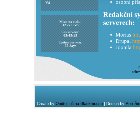
osobní pří
Vá...
Redakční sy
serverech:
Misto na disku:
32.229 GB
Čas serveru:
Morias
htt
03:43:53
Drupal
htt
Uptime serveru:
29 days
Joomla
htt
adre
Create by
Ondřej Tůma Blackmouse
| Design by
Petr Ši