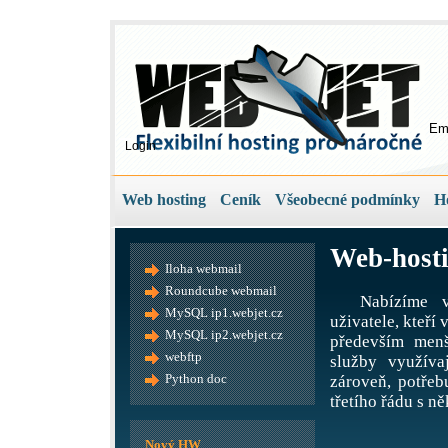
Em
Login
Web hosting
Ceník
Všeobecné podmínky
H
Web-hosti
Iloha webmail
Roundcube webmail
Nabízíme v
MySQL ip1.webjet.cz
uživatele, kteří
MySQL ip2.webjet.cz
především menš
webftp
služby využíva
Python doc
zároveň, potře
třetího řádu s ně
Nový HW