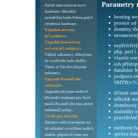
Parametry 
Začali sme testovat nový
hardware. Aktuální
hosting we
nestabilita bude řešena právě
prostor od
výměnou hardware...
domény tře
Výpadek serveru
neomezený
ip5.webjet.cz
Výpadek konektivity
nepřetržit
serveru ip1.webjet.cz
php, perl i
Vážení zákazníci, děkujeme,
vlastní ww
že využíváte naše služby.
ssh přístup
Tímto si Vás dovolujeme
databáze M
informov...
podpora s
Upgrade RoundCube
SMTP
(S/TL
webmailu
Upgradovali jsme webové
účinné ant
klientské rozhraní pro čtení
několik we
mailů RoundCube (na adrese
doménový 
webmail2.webje...
statistiky 
Tarify pro náročné
pravidelné
Zatímco stále pracujeme na
možnost ča
zkvalitnění a rozšíření našich
správa dat
služeb, připravili jsme pro