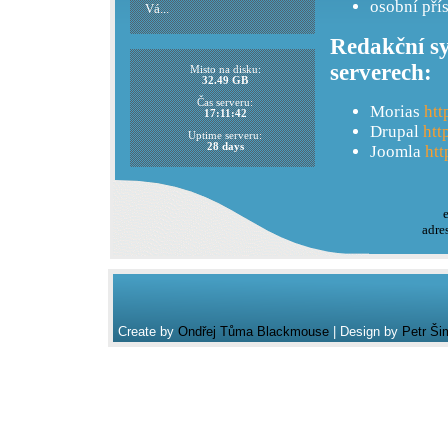
osobní pří
Vá...
Redakční sy
serverech:
Misto na disku:
32.49 GB
Čas serveru:
Morias
htt
17:11:42
Drupal
htt
Uptime serveru:
28 days
Joomla
htt
adre
Create by
Ondřej Tůma Blackmouse
| Design by
Petr Ši