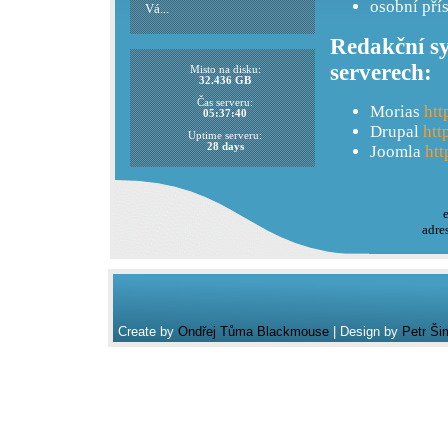
osobní pří
Vá...
Redakční sy
serverech:
Misto na disku:
32.436 GB
Čas serveru:
Morias
htt
05:37:40
Drupal
htt
Uptime serveru:
28 days
Joomla
htt
adre
Create by
Ondřej Tůma Blackmouse
| Design by
Petr Ši