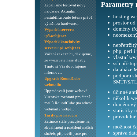
Parametry 
Začali sme testovat nový
hardware. Aktuální
hosting we
nestabilita bude řešena právě
prostor od
výměnou hardware...
domény tře
Výpadek serveru
neomezený
ip5.webjet.cz
Výpadek konektivity
nepřetržit
serveru ip1.webjet.cz
php, perl i
Vážení zákazníci, děkujeme,
vlastní ww
že využíváte naše služby.
ssh přístup
Tímto si Vás dovolujeme
databáze M
informov...
podpora s
Upgrade RoundCube
SMTP
(S/TL
webmailu
Upgradovali jsme webové
účinné ant
klientské rozhraní pro čtení
několik we
mailů RoundCube (na adrese
doménový 
webmail2.webje...
statistiky 
Tarify pro náročné
pravidelné
Zatímco stále pracujeme na
možnost ča
zkvalitnění a rozšíření našich
správa dat
služeb, připravili jsme pro