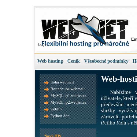
Em
Login
Web hosting
Ceník
Všeobecné podmínky
H
Web-hosti
Iloha webmail
Roundcube webmail
Nabízíme v
MySQL ip1.webjet.cz
uživatele, kteří
MySQL ip2.webjet.cz
především menš
webftp
služby využíva
Python doc
zároveň, potře
třetího řádu s ně
Nový HW