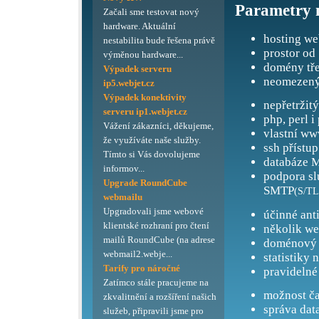
Parametry 
Začali sme testovat nový
hardware. Aktuální
hosting we
nestabilita bude řešena právě
prostor od
výměnou hardware...
domény tře
Výpadek serveru
neomezený
ip5.webjet.cz
Výpadek konektivity
nepřetržit
serveru ip1.webjet.cz
php, perl i
Vážení zákazníci, děkujeme,
vlastní ww
že využíváte naše služby.
ssh přístup
Tímto si Vás dovolujeme
databáze M
informov...
podpora s
Upgrade RoundCube
SMTP
(S/TL
webmailu
Upgradovali jsme webové
účinné ant
klientské rozhraní pro čtení
několik we
mailů RoundCube (na adrese
doménový 
webmail2.webje...
statistiky 
Tarify pro náročné
pravidelné
Zatímco stále pracujeme na
možnost ča
zkvalitnění a rozšíření našich
správa dat
služeb, připravili jsme pro