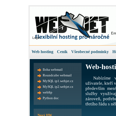
Em
Login
Web hosting
Ceník
Všeobecné podmínky
H
Web-hosti
Iloha webmail
Roundcube webmail
Nabízíme v
MySQL ip1.webjet.cz
uživatele, kteří
MySQL ip2.webjet.cz
především menš
webftp
služby využíva
Python doc
zároveň, potře
třetího řádu s ně
Nový HW