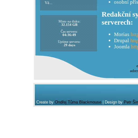
osobní pří
Vá...
Redakční sy
serverech:
Misto na disku:
32.154 GB
Čas serveru:
Morias
htt
04:36:49
Drupal
htt
Uptime serveru:
29 days
Joomla
htt
adre
Create by
Ondřej Tůma Blackmouse
| Design by
Petr Ši