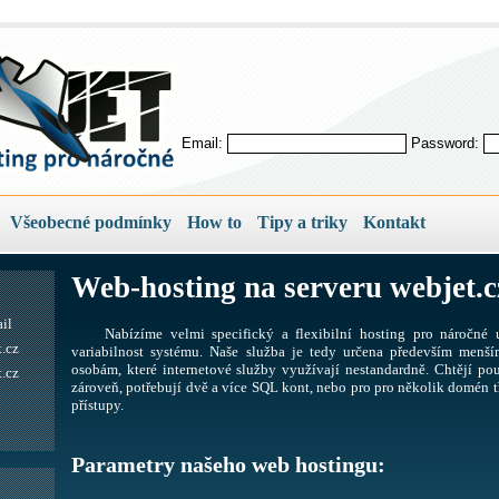
Email:
Password:
Všeobecné podmínky
How to
Tipy a triky
Kontakt
Web-hosting na serveru webjet.c
il
Nabízíme velmi specifický a flexibilní hosting pro náročné u
.cz
variabilnost systému. Naše služba je tedy určena především men
osobám, které internetové služby využívají nestandardně. Chtějí pou
.cz
zároveň, potřebují dvě a více SQL kont, nebo pro pro několik domén tř
přístupy.
Parametry našeho web hostingu: