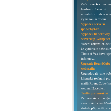
Začali sme testovat n
hardware. Aktuální
nestabilita bude řešen
výměnou hardware...
Výpadek serveru
ip5.webjet.cz
Výpadek konektivity
serveru ip1.webjet.cz
Vážení zákazníci, děk
že využíváte naše služ
Tímto si Vás dovoluj
informov...
Upgrade RoundCube
webmailu
Upgradovali jsme we
klientské rozhraní pro
mailů RoundCube (na 
webmail2.webje...
Tarify pro náročné
Zatímco stále pracuje
zkvalitnění a rozšířen
služeb, připravili jsme