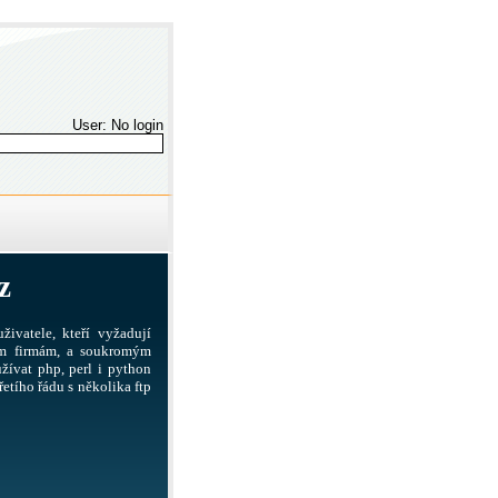
User: No login
z
živatele, kteří vyžadují
ším firmám, a soukromým
žívat php, perl i python
etího řádu s několika ftp