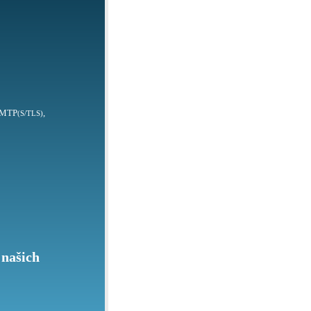
SMTP
,
(S/TLS)
 našich