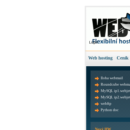
Login
Web hosting
Ceník
Iloha webmail
Roundcube webma
MySQL ip1.webjet
MySQL ip2.webjet
webftp
Python doc
Nový HW