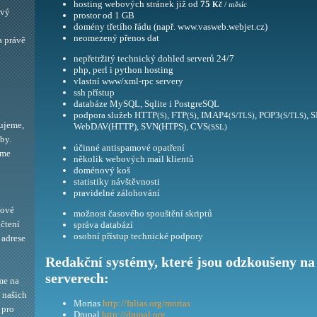
hosting webových stránek již od
75
Kč
/ měsíc
ový
prostor od 1 GB
domény třetího řádu (např. www.vasweb.webjet.cz)
neomezený přenos dat
a právě
nepřetržitý technický dohled serverů 24/7
php, perl i python hosting
vlastní www/xml-rpc servery
ssh přístup
databáze MySQL, Sqlite i PostgreSQL
podpora služeb HTTP
, FTP
, IMAP4
, POP3
, 
(S)
(S)
(S/TLS)
(S/TLS)
ujeme,
WebDAV(HTTP), SVN(HTPS), CVS
(SSL)
by.
účinné antispamové opatření
eme
několik webových mail klientů
doménový koš
statistiky návštěvnosti
pravidelné zálohování
bové
možnost časového spouštění skriptů
 čtení
správa databází
osobní přístup technické podpory
adrese
Redakční systémy, které jsou odzkoušeny na
serverech:
me na
í našich
Morias
http://falias.org/morias
 pro
Drupal
http://drupal.org