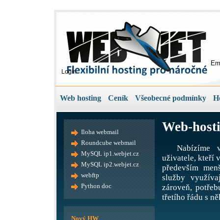
Em
Login
Web hosting
Ceník
Všeobecné podmínky
H
Web-hosti
Iloha webmail
Roundcube webmail
Nabízíme v
MySQL ip1.webjet.cz
uživatele, kteří
MySQL ip2.webjet.cz
především menš
webftp
služby využíva
Python doc
zároveň, potře
třetího řádu s ně
Nový HW