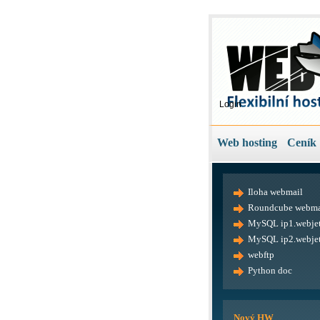
Login
Web hosting
Ceník
Iloha webmail
Roundcube webma
MySQL ip1.webjet
MySQL ip2.webjet
webftp
Python doc
Nový HW