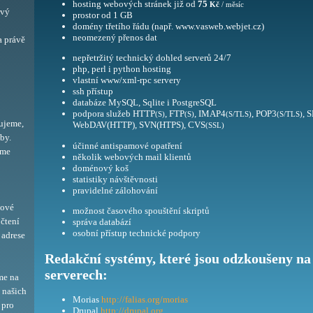
hosting webových stránek již od
75
Kč
/ měsíc
ový
prostor od 1 GB
domény třetího řádu (např. www.vasweb.webjet.cz)
neomezený přenos dat
a právě
nepřetržitý technický dohled serverů 24/7
php, perl i python hosting
vlastní www/xml-rpc servery
ssh přístup
databáze MySQL, Sqlite i PostgreSQL
podpora služeb HTTP
, FTP
, IMAP4
, POP3
, 
(S)
(S)
(S/TLS)
(S/TLS)
ujeme,
WebDAV(HTTP), SVN(HTPS), CVS
(SSL)
by.
účinné antispamové opatření
eme
několik webových mail klientů
doménový koš
statistiky návštěvnosti
pravidelné zálohování
bové
možnost časového spouštění skriptů
 čtení
správa databází
osobní přístup technické podpory
adrese
Redakční systémy, které jsou odzkoušeny na
serverech:
me na
í našich
Morias
http://falias.org/morias
 pro
Drupal
http://drupal.org