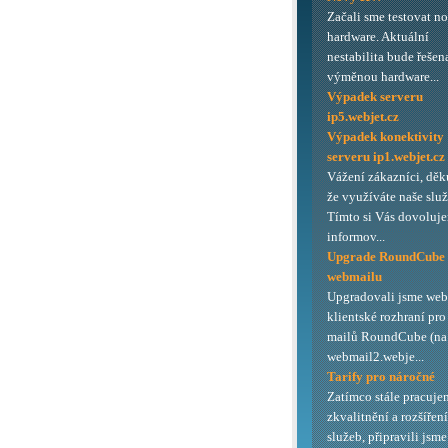
Začali sme testovat n
hardware. Aktuální
nestabilita bude řešen
výměnou hardware...
Výpadek serveru
ip5.webjet.cz
Výpadek konektivity
serveru ip1.webjet.cz
Vážení zákazníci, děk
že využíváte naše služ
Tímto si Vás dovoluj
informov...
Upgrade RoundCube
webmailu
Upgradovali jsme we
klientské rozhraní pro
mailů RoundCube (na 
webmail2.webje...
Tarify pro náročné
Zatímco stále pracuje
zkvalitnění a rozšířen
služeb, připravili jsme