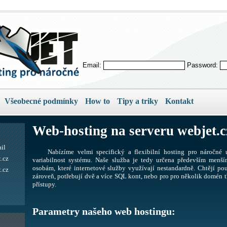
Email:
Password:
Všeobecné podmínky
How to
Tipy a triky
Kontakt
Web-hosting na serveru webjet.c
il
Nabízíme velmi specifický a flexibilní hosting pro náročné u
.cz
variabilnost systému. Naše služba je tedy určena především men
osobám, které internetové služby využívají nestandardně. Chtějí pou
.cz
zároveň, potřebují dvě a více SQL kont, nebo pro pro několik domén tř
přístupy.
Parametry našeho web hostingu: