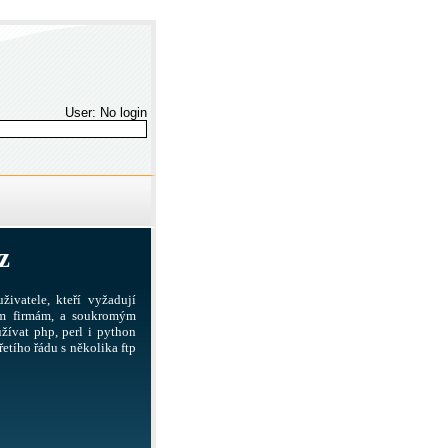
User: No login
z
živatele, kteří vyžadují
ším firmám, a soukromým
žívat php, perl i python
etího řádu s několika ftp