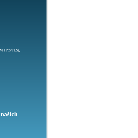
SMTP
,
(S/TLS)
 našich