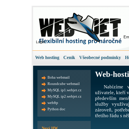
Em
Login
Web hosting
Ceník
Všeobecné podmínky
H
Web-hosti
Iloha webmail
Roundcube webmail
Nabízíme v
MySQL ip1.webjet.cz
uživatele, kteří
MySQL ip2.webjet.cz
především menš
webftp
služby využíva
Python doc
zároveň, potře
třetího řádu s ně
Nový HW