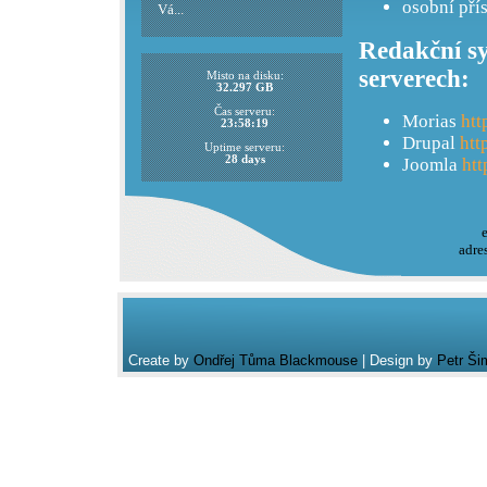
osobní pří
Vá...
Redakční sy
serverech:
Misto na disku:
32.297 GB
Čas serveru:
Morias
htt
23:58:19
Drupal
htt
Uptime serveru:
28 days
Joomla
htt
adre
Create by
Ondřej Tůma Blackmouse
| Design by
Petr Ši