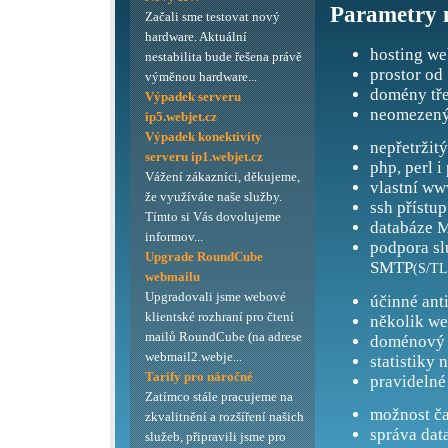
Parametry 
Začali sme testovat nový
hardware. Aktuální
hosting we
nestabilita bude řešena právě
prostor od
výměnou hardware...
domény tře
Výpadek serveru
neomezený
ip5.webjet.cz
Výpadek konektivity
nepřetržit
serveru ip1.webjet.cz
php, perl i
Vážení zákazníci, děkujeme,
vlastní ww
že využíváte naše služby.
ssh přístup
Tímto si Vás dovolujeme
databáze M
informov...
podpora s
Upgrade RoundCube
SMTP
(S/TL
webmailu
Upgradovali jsme webové
účinné ant
klientské rozhraní pro čtení
několik we
mailů RoundCube (na adrese
doménový 
webmail2.webje...
statistiky 
Tarify pro náročné
pravidelné
Zatímco stále pracujeme na
možnost ča
zkvalitnění a rozšíření našich
správa dat
služeb, připravili jsme pro