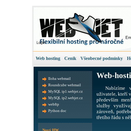
Em
Login
Web hosting
Ceník
Všeobecné podmínky
H
Web-hosti
Iloha webmail
Roundcube webmail
Nabízíme v
MySQL ip1.webjet.cz
uživatele, kteří
MySQL ip2.webjet.cz
především menš
webftp
služby využíva
Python doc
zároveň, potře
třetího řádu s ně
Nový HW