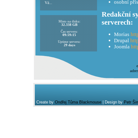
osobní pří
Vá...
Redakční sy
serverech:
Misto na disku:
32.338 GB
Čas serveru:
Morias
htt
09:59:15
Drupal
htt
Uptime serveru:
29 days
Joomla
htt
adre
Create by
Ondřej Tůma Blackmouse
| Design by
Petr Ši