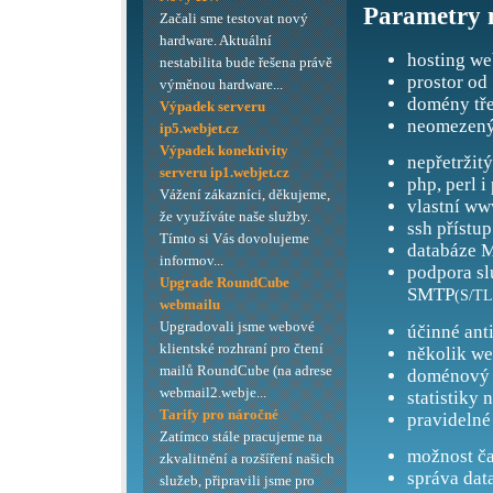
Parametry 
Začali sme testovat nový
hardware. Aktuální
hosting we
nestabilita bude řešena právě
prostor od
výměnou hardware...
domény tře
Výpadek serveru
neomezený
ip5.webjet.cz
Výpadek konektivity
nepřetržit
serveru ip1.webjet.cz
php, perl i
Vážení zákazníci, děkujeme,
vlastní ww
že využíváte naše služby.
ssh přístup
Tímto si Vás dovolujeme
databáze M
informov...
podpora s
Upgrade RoundCube
SMTP
(S/TL
webmailu
Upgradovali jsme webové
účinné ant
klientské rozhraní pro čtení
několik we
mailů RoundCube (na adrese
doménový 
webmail2.webje...
statistiky 
Tarify pro náročné
pravidelné
Zatímco stále pracujeme na
možnost ča
zkvalitnění a rozšíření našich
správa dat
služeb, připravili jsme pro