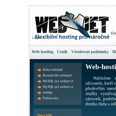
Em
Login
Web hosting
Ceník
Všeobecné podmínky
H
Web-hosti
Iloha webmail
Roundcube webmail
Nabízíme v
MySQL ip1.webjet.cz
uživatele, kteří
MySQL ip2.webjet.cz
především menš
webftp
služby využíva
Python doc
zároveň, potře
třetího řádu s ně
Nový HW