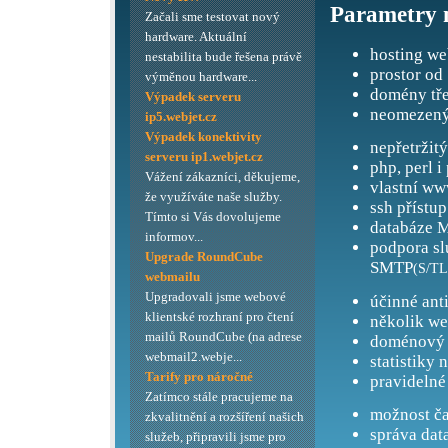
Parametry 
Začali sme testovat nový
hardware. Aktuální
hosting we
nestabilita bude řešena právě
prostor od
výměnou hardware...
domény tře
Výpadek serveru
neomezený
ip5.webjet.cz
Výpadek konektivity
nepřetržit
serveru ip1.webjet.cz
php, perl i
Vážení zákazníci, děkujeme,
vlastní ww
že využíváte naše služby.
ssh přístup
Tímto si Vás dovolujeme
databáze M
informov...
podpora s
Upgrade RoundCube
SMTP
(S/TL
webmailu
Upgradovali jsme webové
účinné ant
klientské rozhraní pro čtení
několik we
mailů RoundCube (na adrese
doménový 
webmail2.webje...
statistiky 
Tarify pro náročné
pravidelné
Zatímco stále pracujeme na
možnost ča
zkvalitnění a rozšíření našich
správa dat
služeb, připravili jsme pro