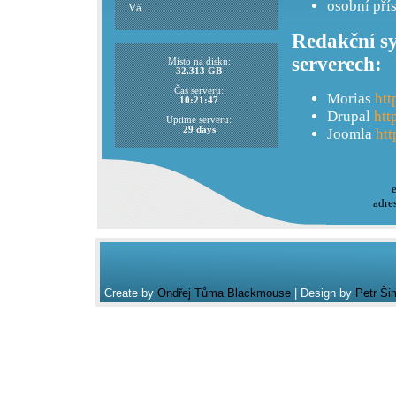
osobní pří
Vá...
Redakční sy
serverech:
Misto na disku:
32.313 GB
Čas serveru:
Morias
htt
10:21:47
Drupal
htt
Uptime serveru:
29 days
Joomla
htt
adre
Create by
Ondřej Tůma Blackmouse
| Design by
Petr Ši