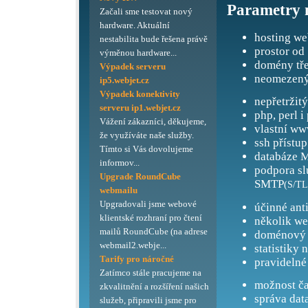
Parametry 
Začali sme testovat nový
hardware. Aktuální
hosting we
nestabilita bude řešena právě
prostor od
výměnou hardware...
domény tře
Výpadek serveru
neomezený
ip5.webjet.cz
Výpadek konektivity
nepřetržit
serveru ip1.webjet.cz
php, perl i
Vážení zákazníci, děkujeme,
vlastní ww
že využíváte naše služby.
ssh přístup
Tímto si Vás dovolujeme
databáze M
informov...
podpora s
Upgrade RoundCube
SMTP
(S/TL
webmailu
Upgradovali jsme webové
účinné ant
klientské rozhraní pro čtení
několik we
mailů RoundCube (na adrese
doménový 
webmail2.webje...
statistiky 
Tarify pro náročné
pravidelné
Zatímco stále pracujeme na
možnost ča
zkvalitnění a rozšíření našich
správa dat
služeb, připravili jsme pro