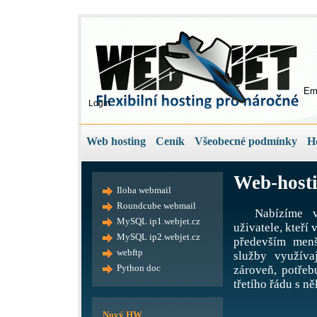
Em
Login
Web hosting
Ceník
Všeobecné podmínky
H
Web-hosti
Iloha webmail
Roundcube webmail
Nabízíme v
MySQL ip1.webjet.cz
uživatele, kteří
MySQL ip2.webjet.cz
především menš
webftp
služby využíva
Python doc
zároveň, potře
třetího řádu s ně
Nový HW