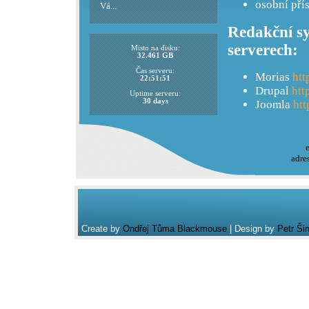
osobní pří
Vá...
Redakční sy
serverech:
Misto na disku:
32.461 GB
Čas serveru:
Morias
htt
22:51:51
Drupal
htt
Uptime serveru:
30 days
Joomla
htt
adre
Create by
Ondřej Tůma Blackmouse
| Design by
Petr Ši