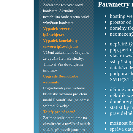
Parametry 
Začali sme testovat nový
hardware. Aktuální
hosting we
nestabilita bude řešena právě
prostor od
výměnou hardware...
domény tře
Výpadek serveru
neomezený
ip5.webjet.cz
Výpadek konektivity
nepřetržit
serveru ip1.webjet.cz
php, perl i
Vážení zákazníci, děkujeme,
vlastní ww
že využíváte naše služby.
ssh přístup
Tímto si Vás dovolujeme
databáze M
informov...
podpora s
Upgrade RoundCube
SMTP
(S/TL
webmailu
Upgradovali jsme webové
účinné ant
klientské rozhraní pro čtení
několik we
mailů RoundCube (na adrese
doménový 
webmail2.webje...
statistiky 
Tarify pro náročné
pravidelné
Zatímco stále pracujeme na
možnost ča
zkvalitnění a rozšíření našich
správa dat
služeb, připravili jsme pro