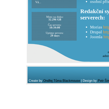
osobní pří
Vá...
Redakční sy
serverech:
Misto na disku:
32.296 GB
Čas serveru:
Morias
htt
10:34:00
Drupal
htt
Uptime serveru:
29 days
Joomla
htt
adre
Create by
Ondřej Tůma Blackmouse
| Design by
Petr Ši