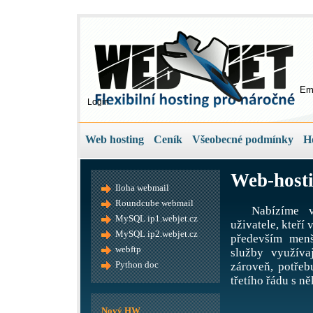
Em
Login
Web hosting
Ceník
Všeobecné podmínky
H
Web-hosti
Iloha webmail
Roundcube webmail
Nabízíme v
MySQL ip1.webjet.cz
uživatele, kteří
MySQL ip2.webjet.cz
především menš
webftp
služby využíva
Python doc
zároveň, potře
třetího řádu s ně
Nový HW