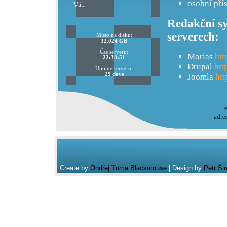
osobní pří
Vá...
Redakční sy
serverech:
Misto na disku:
32.024 GB
Čas serveru:
Morias
htt
22:38:51
Drupal
htt
Uptime serveru:
29 days
Joomla
htt
adre
Create by
Ondřej Tůma Blackmouse
| Design by
Petr Ši