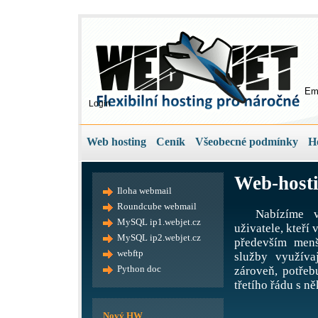
Em
Login
Web hosting
Ceník
Všeobecné podmínky
H
Web-hosti
Iloha webmail
Roundcube webmail
Nabízíme v
MySQL ip1.webjet.cz
uživatele, kteří
MySQL ip2.webjet.cz
především menš
webftp
služby využíva
Python doc
zároveň, potře
třetího řádu s ně
Nový HW