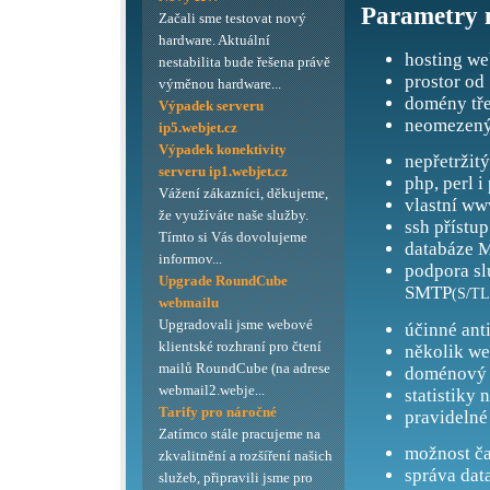
Parametry 
Začali sme testovat nový
hardware. Aktuální
hosting we
nestabilita bude řešena právě
prostor od
výměnou hardware...
domény tře
Výpadek serveru
neomezený
ip5.webjet.cz
Výpadek konektivity
nepřetržit
serveru ip1.webjet.cz
php, perl i
Vážení zákazníci, děkujeme,
vlastní ww
že využíváte naše služby.
ssh přístup
Tímto si Vás dovolujeme
databáze M
informov...
podpora s
Upgrade RoundCube
SMTP
(S/TL
webmailu
Upgradovali jsme webové
účinné ant
klientské rozhraní pro čtení
několik we
mailů RoundCube (na adrese
doménový 
webmail2.webje...
statistiky 
Tarify pro náročné
pravidelné
Zatímco stále pracujeme na
možnost ča
zkvalitnění a rozšíření našich
správa dat
služeb, připravili jsme pro