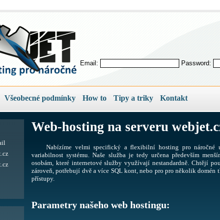
Email:
Password:
Všeobecné podmínky
How to
Tipy a triky
Kontakt
Web-hosting na serveru webjet.c
il
Nabízíme velmi specifický a flexibilní hosting pro náročné u
.cz
variabilnost systému. Naše služba je tedy určena především men
osobám, které internetové služby využívají nestandardně. Chtějí pou
.cz
zároveň, potřebují dvě a více SQL kont, nebo pro pro několik domén tř
přístupy.
Parametry našeho web hostingu: