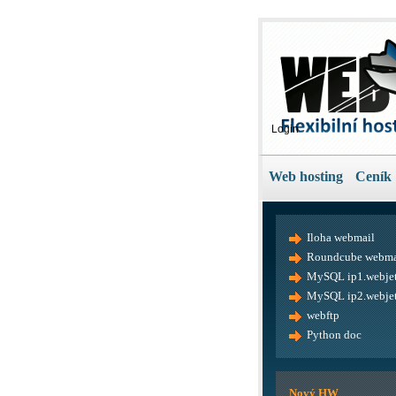
Login
Web hosting
Ceník
Iloha webmail
Roundcube webma
MySQL ip1.webjet
MySQL ip2.webjet
webftp
Python doc
Nový HW