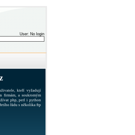
User: No login
z
živatele, kteří vyžadují
ším firmám, a soukromým
žívat php, perl i python
etího řádu s několika ftp