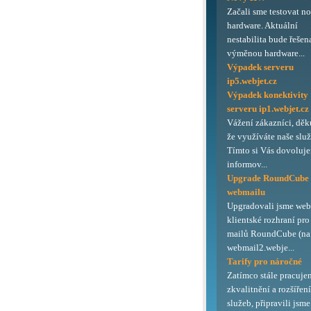
Začali sme testovat n
hardware. Aktuální
nestabilita bude řešen
výměnou hardware...
Výpadek serveru
ip5.webjet.cz
Výpadek konektivity
serveru ip1.webjet.cz
Vážení zákazníci, děk
že využíváte naše služ
Tímto si Vás dovoluj
informov...
Upgrade RoundCube
webmailu
Upgradovali jsme we
klientské rozhraní pro
mailů RoundCube (na 
webmail2.webje...
Tarify pro náročné
Zatímco stále pracuje
zkvalitnění a rozšířen
služeb, připravili jsme