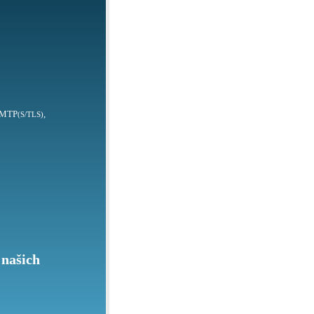
SMTP
,
(S/TLS)
 našich