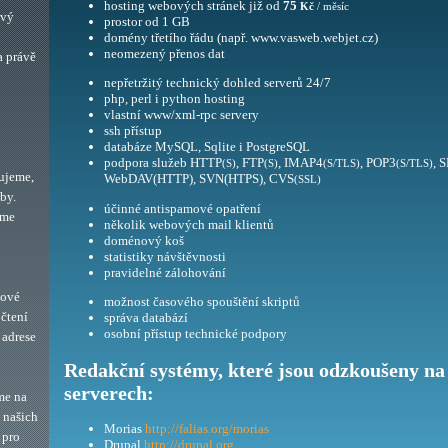
hosting webových stránek již od
75
Kč
/ měsíc
ový
prostor od 1 GB
domény třetího řádu (např. www.vasweb.webjet.cz)
neomezený přenos dat
a právě
nepřetržitý technický dohled serverů 24/7
php, perl i python hosting
vlastní www/xml-rpc servery
ssh přístup
databáze MySQL, Sqlite i PostgreSQL
podpora služeb HTTP
, FTP
, IMAP4
, POP3
, 
(S)
(S)
(S/TLS)
(S/TLS)
ujeme,
WebDAV(HTTP), SVN(HTPS), CVS
(SSL)
by.
účinné antispamové opatření
eme
několik webových mail klientů
doménový koš
statistiky návštěvnosti
pravidelné zálohování
bové
možnost časového spouštění skriptů
 čtení
správa databází
osobní přístup technické podpory
adrese
Redakční systémy, které jsou odzkoušeny na
serverech:
me na
í našich
Morias
http://falias.org/morias
 pro
Drupal
http://drupal.org