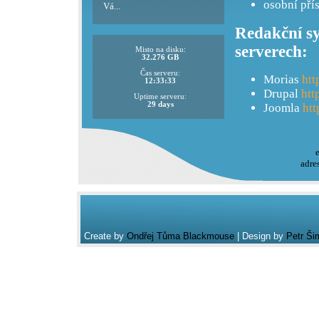
osobní pří
Vá...
Redakční sy
serverech:
Misto na disku:
32.276 GB
Čas serveru:
Morias
htt
12:33:33
Drupal
htt
Uptime serveru:
29 days
Joomla
htt
adre
Create by
Ondřej Tůma Blackmouse
| Design by
Petr Ši