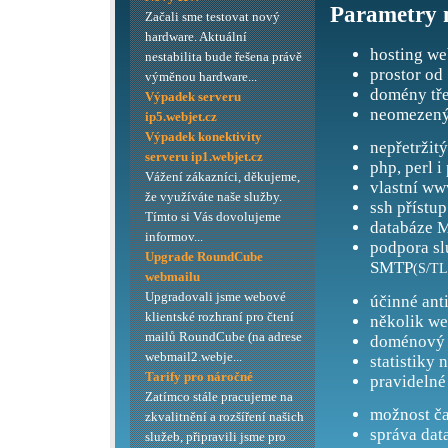
Parametry 
Začali sme testovat nový
hardware. Aktuální
hosting we
nestabilita bude řešena právě
prostor od
výměnou hardware...
domény tře
Výpadek serveru
neomezený
ip5.webjet.cz
Výpadek konektivity
nepřetržit
serveru ip1.webjet.cz
php, perl i
Vážení zákazníci, děkujeme,
vlastní ww
že využíváte naše služby.
ssh přístup
Tímto si Vás dovolujeme
databáze M
informov...
podpora s
Upgrade RoundCube
SMTP
(S/TL
webmailu
Upgradovali jsme webové
účinné ant
klientské rozhraní pro čtení
několik we
mailů RoundCube (na adrese
doménový 
webmail2.webje...
statistiky 
Tarify pro náročné
pravidelné
Zatímco stále pracujeme na
možnost ča
zkvalitnění a rozšíření našich
správa dat
služeb, připravili jsme pro