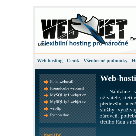
Em
Login
Web hosting
Ceník
Všeobecné podmínky
H
Web-hosti
Iloha webmail
Roundcube webmail
Nabízíme v
MySQL ip1.webjet.cz
uživatele, kteří
MySQL ip2.webjet.cz
především menš
webftp
služby využíva
Python doc
zároveň, potře
třetího řádu s ně
Nový HW