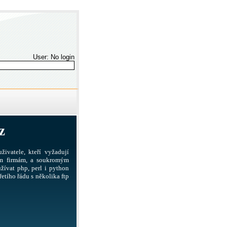
User: No login
z
živatele, kteří vyžadují
ším firmám, a soukromým
žívat php, perl i python
etího řádu s několika ftp