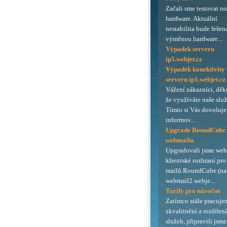
Začali sme testovat n
hardware. Aktuální
nestabilita bude řešen
výměnou hardware...
Výpadek serveru
ip5.webjet.cz
Výpadek konektivity
serveru ip1.webjet.cz
Vážení zákazníci, děk
že využíváte naše služ
Tímto si Vás dovoluj
informov...
Upgrade RoundCube
webmailu
Upgradovali jsme we
klientské rozhraní pro
mailů RoundCube (na 
webmail2.webje...
Tarify pro náročné
Zatímco stále pracuje
zkvalitnění a rozšířen
služeb, připravili jsme