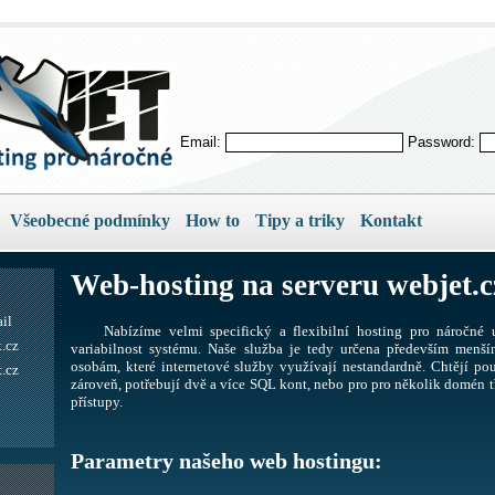
Email:
Password:
Všeobecné podmínky
How to
Tipy a triky
Kontakt
Web-hosting na serveru webjet.c
il
Nabízíme velmi specifický a flexibilní hosting pro náročné u
.cz
variabilnost systému. Naše služba je tedy určena především men
osobám, které internetové služby využívají nestandardně. Chtějí pou
.cz
zároveň, potřebují dvě a více SQL kont, nebo pro pro několik domén tř
přístupy.
Parametry našeho web hostingu: