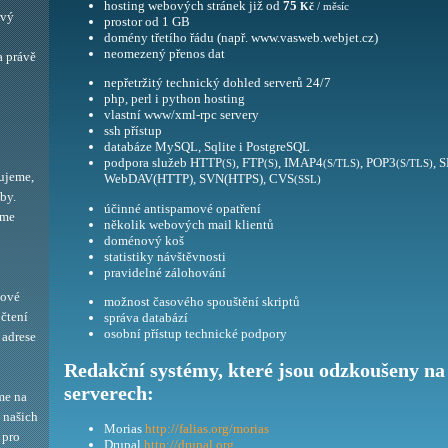
hosting webových stránek již od
75
Kč
/ měsíc
ový
prostor od 1 GB
domény třetího řádu (např. www.vasweb.webjet.cz)
neomezený přenos dat
a právě
nepřetržitý technický dohled serverů 24/7
php, perl i python hosting
vlastní www/xml-rpc servery
ssh přístup
databáze MySQL, Sqlite i PostgreSQL
podpora služeb HTTP
, FTP
, IMAP4
, POP3
, 
(S)
(S)
(S/TLS)
(S/TLS)
ujeme,
WebDAV(HTTP), SVN(HTPS), CVS
(SSL)
by.
účinné antispamové opatření
eme
několik webových mail klientů
doménový koš
statistiky návštěvnosti
pravidelné zálohování
bové
možnost časového spouštění skriptů
 čtení
správa databází
osobní přístup technické podpory
adrese
Redakční systémy, které jsou odzkoušeny na
serverech:
me na
í našich
Morias
http://falias.org/morias
 pro
Drupal
http://drupal.org