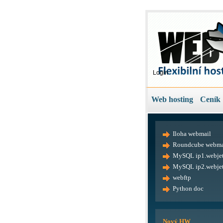
Login
Web hosting
Ceník
Iloha webmail
Roundcube webma
MySQL ip1.webjet
MySQL ip2.webjet
webftp
Python doc
Nový HW