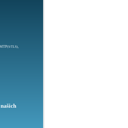
SMTP
,
(S/TLS)
 našich