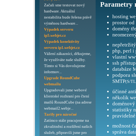
Parametry 
Začali sme testovat nový
hardware. Aktuální
hosting we
nestabilita bude řešena právě
prostor od
výměnou hardware...
domény tře
Výpadek serveru
neomezený
ip5.webjet.cz
Výpadek konektivity
nepřetržit
serveru ip1.webjet.cz
php, perl i
Vážení zákazníci, děkujeme,
vlastní ww
že využíváte naše služby.
ssh přístup
Tímto si Vás dovolujeme
databáze M
informov...
podpora s
Upgrade RoundCube
SMTP
(S/TL
webmailu
Upgradovali jsme webové
účinné ant
klientské rozhraní pro čtení
několik we
mailů RoundCube (na adrese
doménový 
webmail2.webje...
statistiky 
Tarify pro náročné
pravidelné
Zatímco stále pracujeme na
možnost ča
zkvalitnění a rozšíření našich
správa dat
služeb, připravili jsme pro