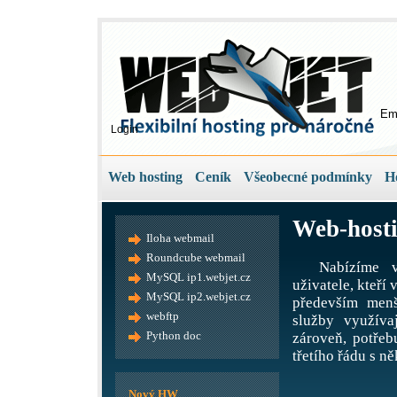
Em
Login
Web hosting
Ceník
Všeobecné podmínky
H
Web-hosti
Iloha webmail
Roundcube webmail
Nabízíme v
MySQL ip1.webjet.cz
uživatele, kteří
MySQL ip2.webjet.cz
především menš
webftp
služby využíva
Python doc
zároveň, potře
třetího řádu s ně
Nový HW