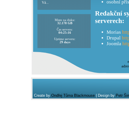
osobní pří
Vá...
Redakční sy
serverech:
Misto na disku:
32.178 GB
Čas serveru:
Morias
htt
04:25:16
Drupal
htt
Uptime serveru:
29 days
Joomla
htt
adre
Create by
Ondřej Tůma Blackmouse
| Design by
Petr Ši