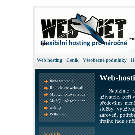
Em
Login
Web hosting
Ceník
Všeobecné podmínky
H
Web-hosti
Iloha webmail
Roundcube webmail
Nabízíme v
MySQL ip1.webjet.cz
uživatele, kteří
MySQL ip2.webjet.cz
především menš
webftp
služby využíva
Python doc
zároveň, potře
třetího řádu s ně
Nový HW