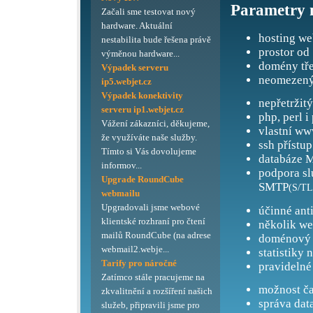
Parametry 
Začali sme testovat nový
hardware. Aktuální
hosting we
nestabilita bude řešena právě
prostor od
výměnou hardware...
domény tře
Výpadek serveru
neomezený
ip5.webjet.cz
Výpadek konektivity
nepřetržit
serveru ip1.webjet.cz
php, perl i
Vážení zákazníci, děkujeme,
vlastní ww
že využíváte naše služby.
ssh přístup
Tímto si Vás dovolujeme
databáze M
informov...
podpora s
Upgrade RoundCube
SMTP
(S/TL
webmailu
Upgradovali jsme webové
účinné ant
klientské rozhraní pro čtení
několik we
mailů RoundCube (na adrese
doménový 
webmail2.webje...
statistiky 
Tarify pro náročné
pravidelné
Zatímco stále pracujeme na
možnost ča
zkvalitnění a rozšíření našich
správa dat
služeb, připravili jsme pro