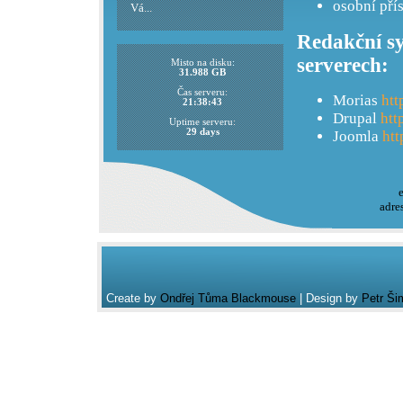
osobní pří
Vá...
Redakční sy
serverech:
Misto na disku:
31.988 GB
Čas serveru:
Morias
htt
21:38:43
Drupal
htt
Uptime serveru:
29 days
Joomla
htt
adre
Create by
Ondřej Tůma Blackmouse
| Design by
Petr Ši