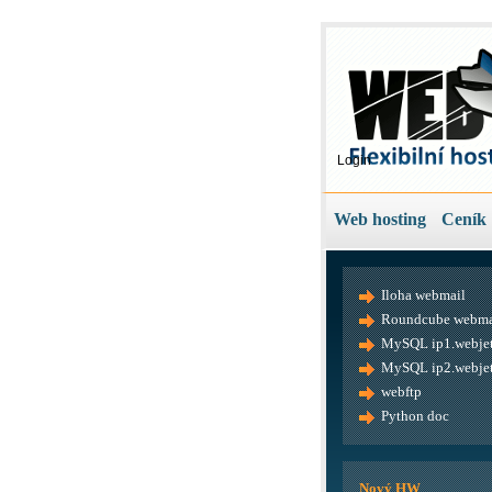
Login
Web hosting
Ceník
Iloha webmail
Roundcube webma
MySQL ip1.webjet
MySQL ip2.webjet
webftp
Python doc
Nový HW