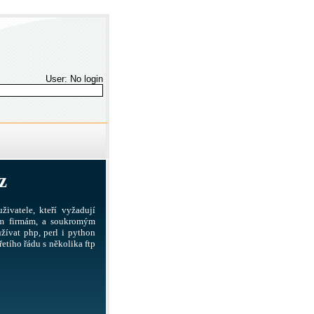
User: No login
z
živatele, kteří vyžadují
ším firmám, a soukromým
žívat php, perl i python
etího řádu s několika ftp