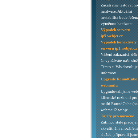
Začali sme testovat n
hardware. Aktuální
nestabilita bude řešen
výměnou hardware...
Výpadek serveru
ip5.webjet.cz
Výpadek konektivity
serveru ip1.webjet.cz
Vážení zákazníci, děk
že využíváte naše služ
Tímto si Vás dovoluj
informov...
Upgrade RoundCube
webmailu
Upgradovali jsme we
klientské rozhraní pro
mailů RoundCube (na 
webmail2.webje...
Tarify pro náročné
Zatímco stále pracuje
zkvalitnění a rozšířen
služeb, připravili jsme