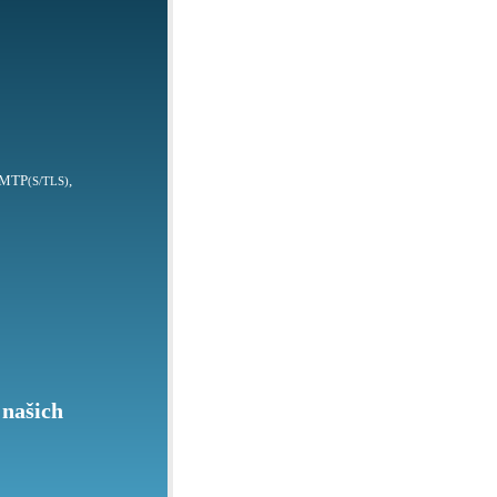
SMTP
,
(S/TLS)
 našich