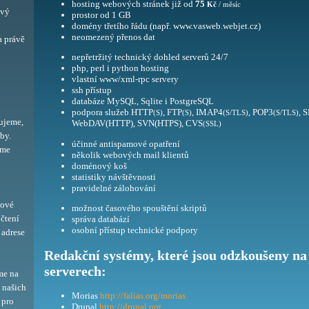
hosting webových stránek již od
75
Kč
/ měsíc
ový
prostor od 1 GB
domény třetího řádu (např. www.vasweb.webjet.cz)
neomezený přenos dat
a právě
nepřetržitý technický dohled serverů 24/7
php, perl i python hosting
vlastní www/xml-rpc servery
ssh přístup
databáze MySQL, Sqlite i PostgreSQL
podpora služeb HTTP
, FTP
, IMAP4
, POP3
, 
(S)
(S)
(S/TLS)
(S/TLS)
ujeme,
WebDAV(HTTP), SVN(HTPS), CVS
(SSL)
by.
účinné antispamové opatření
eme
několik webových mail klientů
doménový koš
statistiky návštěvnosti
pravidelné zálohování
bové
možnost časového spouštění skriptů
 čtení
správa databází
osobní přístup technické podpory
adrese
Redakční systémy, které jsou odzkoušeny na
serverech:
me na
í našich
Morias
http://falias.org/morias
 pro
Drupal
http://drupal.org