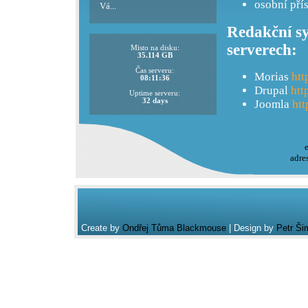
osobní pří
Vá...
Redakční sy
serverech:
Misto na disku:
35.114 GB
Čas serveru:
Morias
htt
08:11:36
Drupal
htt
Uptime serveru:
32 days
Joomla
htt
adre
Create by
Ondřej Tůma Blackmouse
| Design by
Petr Ši