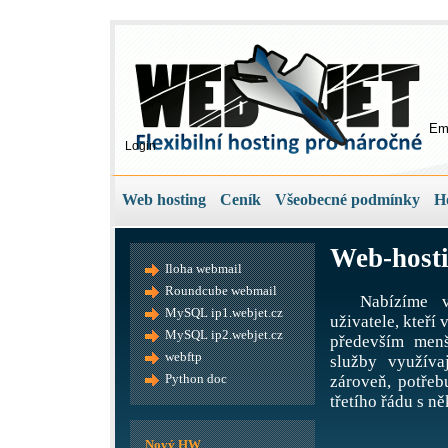
Em
Login
Web hosting
Ceník
Všeobecné podmínky
H
Web-hosti
Iloha webmail
Roundcube webmail
Nabízíme v
MySQL ip1.webjet.cz
uživatele, kteří
MySQL ip2.webjet.cz
především menš
webftp
služby využíva
Python doc
zároveň, potře
třetího řádu s ně
Nový HW