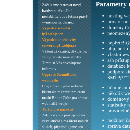
Parametry 
Začali sme testovat nový
hardware. Aktuální
hosting we
nestabilita bude řešena právě
prostor od
výměnou hardware...
domény tře
Výpadek serveru
neomezený
ip5.webjet.cz
Výpadek konektivity
nepřetržit
serveru ip1.webjet.cz
php, perl i
Vážení zákazníci, děkujeme,
vlastní ww
že využíváte naše služby.
ssh přístup
Tímto si Vás dovolujeme
databáze M
informov...
podpora s
Upgrade RoundCube
SMTP
(S/TL
webmailu
Upgradovali jsme webové
účinné ant
klientské rozhraní pro čtení
několik we
mailů RoundCube (na adrese
doménový 
webmail2.webje...
statistiky 
Tarify pro náročné
pravidelné
Zatímco stále pracujeme na
možnost ča
zkvalitnění a rozšíření našich
správa dat
služeb, připravili jsme pro