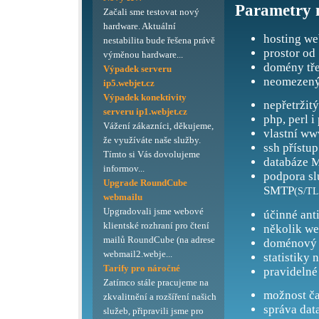
Parametry 
Začali sme testovat nový
hardware. Aktuální
hosting we
nestabilita bude řešena právě
prostor od
výměnou hardware...
domény tře
Výpadek serveru
neomezený
ip5.webjet.cz
Výpadek konektivity
nepřetržit
serveru ip1.webjet.cz
php, perl i
Vážení zákazníci, děkujeme,
vlastní ww
že využíváte naše služby.
ssh přístup
Tímto si Vás dovolujeme
databáze M
informov...
podpora s
Upgrade RoundCube
SMTP
(S/TL
webmailu
Upgradovali jsme webové
účinné ant
klientské rozhraní pro čtení
několik we
mailů RoundCube (na adrese
doménový 
webmail2.webje...
statistiky 
Tarify pro náročné
pravidelné
Zatímco stále pracujeme na
možnost ča
zkvalitnění a rozšíření našich
správa dat
služeb, připravili jsme pro