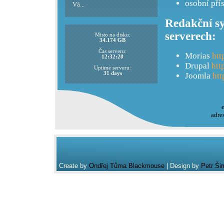
osobní pří
Vá...
Redakční sy
serverech:
Misto na disku:
34.174 GB
Čas serveru:
Morias
htt
12:32:28
Drupal
htt
Uptime serveru:
31 days
Joomla
htt
adre
Create by
Ondřej Tůma Blackmouse
| Design by
Petr Ši