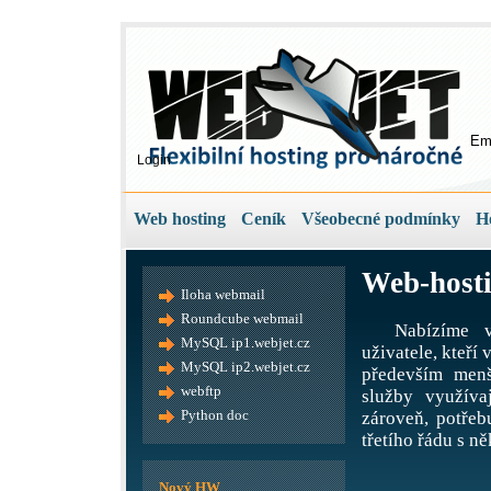
Em
Login
Web hosting
Ceník
Všeobecné podmínky
H
Web-hosti
Iloha webmail
Roundcube webmail
Nabízíme v
MySQL ip1.webjet.cz
uživatele, kteří
MySQL ip2.webjet.cz
především menš
webftp
služby využíva
Python doc
zároveň, potře
třetího řádu s ně
Nový HW