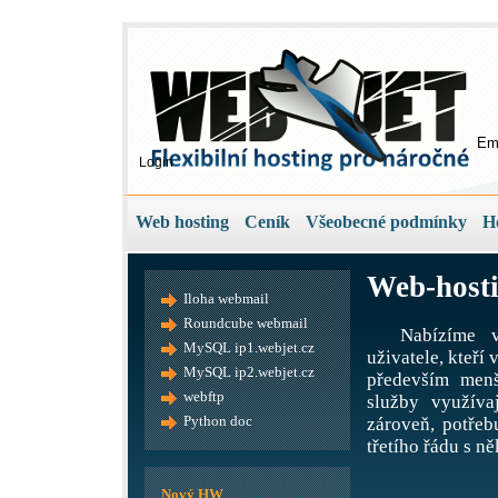
Em
Login
Web hosting
Ceník
Všeobecné podmínky
H
Web-hosti
Iloha webmail
Roundcube webmail
Nabízíme v
MySQL ip1.webjet.cz
uživatele, kteří
MySQL ip2.webjet.cz
především menš
webftp
služby využíva
Python doc
zároveň, potře
třetího řádu s ně
Nový HW