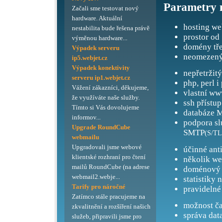
Parametry 
Začali sme testovat nový
hardware. Aktuální
hosting we
nestabilita bude řešena právě
prostor od
výměnou hardware...
domény tře
Výpadek serveru
neomezený
ip5.webjet.cz
Výpadek konektivity
nepřetržit
serveru ip1.webjet.cz
php, perl i
Vážení zákazníci, děkujeme,
vlastní ww
že využíváte naše služby.
ssh přístup
Tímto si Vás dovolujeme
databáze M
informov...
podpora s
Upgrade RoundCube
SMTP
(S/TL
webmailu
Upgradovali jsme webové
účinné ant
klientské rozhraní pro čtení
několik we
mailů RoundCube (na adrese
doménový 
webmail2.webje...
statistiky 
Tarify pro náročné
pravidelné
Zatímco stále pracujeme na
možnost ča
zkvalitnění a rozšíření našich
správa dat
služeb, připravili jsme pro