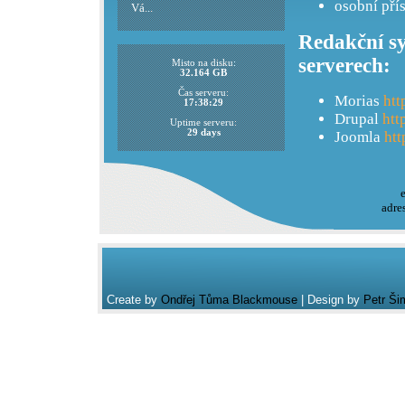
osobní pří
Vá...
Redakční sy
serverech:
Misto na disku:
32.164 GB
Čas serveru:
Morias
htt
17:38:29
Drupal
htt
Uptime serveru:
29 days
Joomla
htt
adre
Create by
Ondřej Tůma Blackmouse
| Design by
Petr Ši