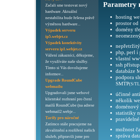
Parametry 
Začali sme testovat nový
hardware. Aktuální
hosting we
nestabilita bude řešena právě
prostor od
výměnou hardware...
domény tře
Výpadek serveru
neomezený
ip5.webjet.cz
Výpadek konektivity
nepřetržit
serveru ip1.webjet.cz
php, perl i
Vážení zákazníci, děkujeme,
vlastní ww
že využíváte naše služby.
ssh přístup
Tímto si Vás dovolujeme
databáze M
informov...
podpora s
Upgrade RoundCube
SMTP
(S/TL
webmailu
Upgradovali jsme webové
účinné ant
klientské rozhraní pro čtení
několik we
mailů RoundCube (na adrese
doménový 
webmail2.webje...
statistiky 
Tarify pro náročné
pravidelné
Zatímco stále pracujeme na
možnost ča
zkvalitnění a rozšíření našich
správa dat
služeb, připravili jsme pro