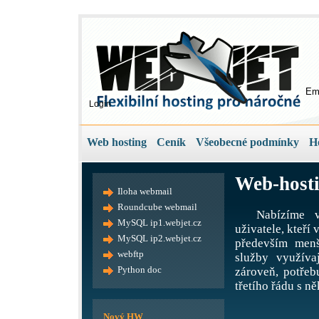
Em
Login
Web hosting
Ceník
Všeobecné podmínky
H
Web-hosti
Iloha webmail
Roundcube webmail
Nabízíme v
MySQL ip1.webjet.cz
uživatele, kteří
MySQL ip2.webjet.cz
především menš
webftp
služby využíva
Python doc
zároveň, potře
třetího řádu s ně
Nový HW