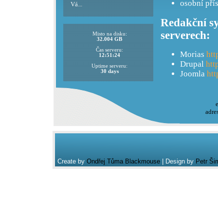
osobní pří
Vá...
Redakční sy
serverech:
Misto na disku:
32.004 GB
Čas serveru:
Morias
htt
12:51:24
Drupal
htt
Uptime serveru:
30 days
Joomla
htt
adre
Create by
Ondřej Tůma Blackmouse
| Design by
Petr Ši