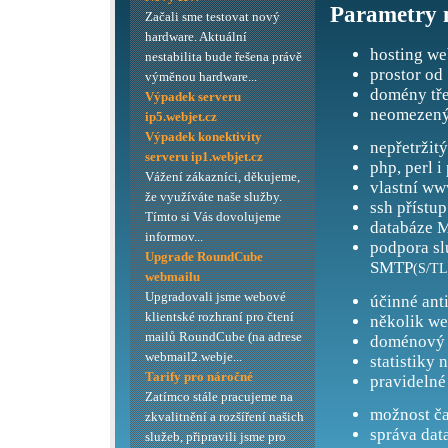
Parametry 
Začali sme testovat nový
hardware. Aktuální
hosting we
nestabilita bude řešena právě
prostor od
výměnou hardware...
domény tře
Výpadek serveru
neomezený
ip5.webjet.cz
Výpadek konektivity
nepřetržit
serveru ip1.webjet.cz
php, perl i
Vážení zákazníci, děkujeme,
vlastní ww
že využíváte naše služby.
ssh přístup
Tímto si Vás dovolujeme
databáze M
informov...
podpora s
Upgrade RoundCube
SMTP
(S/TL
webmailu
Upgradovali jsme webové
účinné ant
klientské rozhraní pro čtení
několik we
mailů RoundCube (na adrese
doménový 
webmail2.webje...
statistiky 
Tarify pro náročné
pravidelné
Zatímco stále pracujeme na
možnost ča
zkvalitnění a rozšíření našich
správa dat
služeb, připravili jsme pro