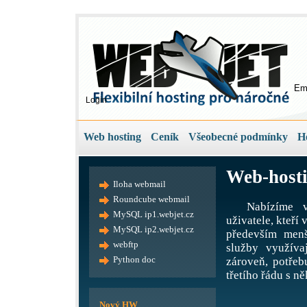
Em
Login
Web hosting
Ceník
Všeobecné podmínky
H
Web-hosti
Iloha webmail
Roundcube webmail
Nabízíme v
MySQL ip1.webjet.cz
uživatele, kteří
MySQL ip2.webjet.cz
především menš
webftp
služby využíva
Python doc
zároveň, potře
třetího řádu s ně
Nový HW