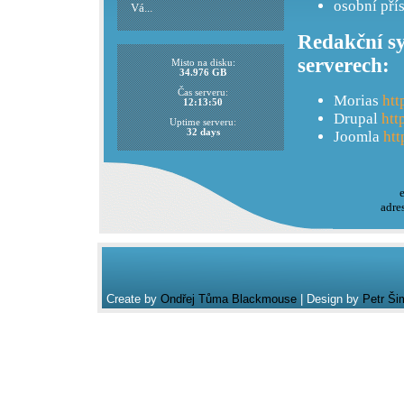
osobní pří
Vá...
Redakční sy
serverech:
Misto na disku:
34.976 GB
Čas serveru:
Morias
htt
12:13:50
Drupal
htt
Uptime serveru:
32 days
Joomla
htt
adre
Create by
Ondřej Tůma Blackmouse
| Design by
Petr Ši