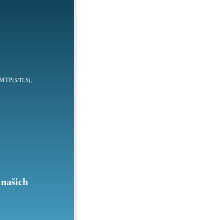
SMTP
,
(S/TLS)
 našich