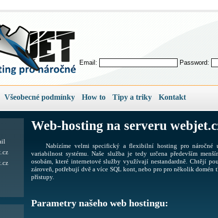
Email:
Password:
Všeobecné podmínky
How to
Tipy a triky
Kontakt
Web-hosting na serveru webjet.c
il
Nabízíme velmi specifický a flexibilní hosting pro náročné u
.cz
variabilnost systému. Naše služba je tedy určena především men
osobám, které internetové služby využívají nestandardně. Chtějí pou
.cz
zároveň, potřebují dvě a více SQL kont, nebo pro pro několik domén tř
přístupy.
Parametry našeho web hostingu: