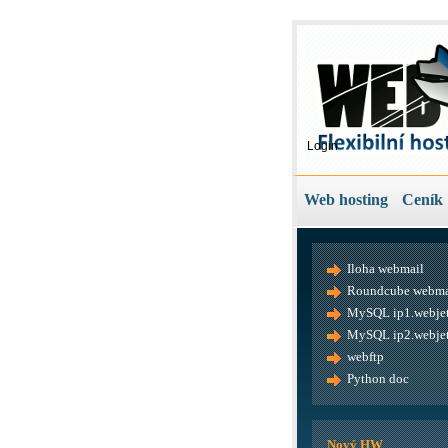
Login
Web hosting
Ceník
Iloha webmail
Roundcube webma
MySQL ip1.webjet
MySQL ip2.webjet
webftp
Python doc
Nový HW