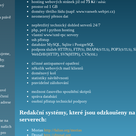
hosting webových stránek již od
75
Kč
/ měsíc
ový
prostor od 1 GB
domény třetího řádu (např. www.vasweb.webjet.cz)
neomezený přenos dat
a právě
nepřetržitý technický dohled serverů 24/7
php, perl i python hosting
vlastní www/xml-rpc servery
ssh přístup
databáze MySQL, Sqlite i PostgreSQL
podpora služeb HTTP
, FTP
, IMAP4
, POP3
, 
(S)
(S)
(S/TLS)
(S/TLS)
ujeme,
WebDAV(HTTP), SVN(HTPS), CVS
(SSL)
by.
účinné antispamové opatření
eme
několik webových mail klientů
doménový koš
statistiky návštěvnosti
pravidelné zálohování
bové
možnost časového spouštění skriptů
 čtení
správa databází
osobní přístup technické podpory
adrese
Redakční systémy, které jsou odzkoušeny na
serverech:
me na
í našich
Morias
http://falias.org/morias
 pro
Drupal
http://drupal.org