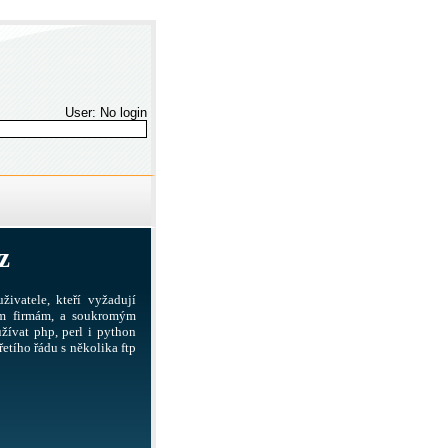
User: No login
z
živatele, kteří vyžadují
ším firmám, a soukromým
žívat php, perl i python
etího řádu s několika ftp