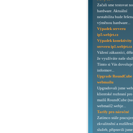
Začali sme testovat n
hardware. Aktuální
nestabilita bude řešen
výměnou hardware...
Výpadek serveru
ip5.webjet.cz
Výpadek konektivity
serveru ip1.webjet.cz
Vážení zákazníci, děk
že využíváte naše služ
Tímto si Vás dovoluj
informov...
Upgrade RoundCube
webmailu
Upgradovali jsme we
klientské rozhraní pro
mailů RoundCube (na 
webmail2.webje...
Tarify pro náročné
Zatímco stále pracuje
zkvalitnění a rozšířen
služeb, připravili jsme