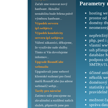
Parametry 
Začali sme testovat nový
hardware. Aktuální
hosting we
nestabilita bude řešena právě
prostor od
výměnou hardware...
domény tře
Výpadek serveru
neomezený
ip5.webjet.cz
Výpadek konektivity
nepřetržit
serveru ip1.webjet.cz
php, perl i
Vážení zákazníci, děkujeme,
vlastní ww
že využíváte naše služby.
ssh přístup
Tímto si Vás dovolujeme
databáze M
informov...
podpora s
Upgrade RoundCube
SMTP
(S/TL
webmailu
Upgradovali jsme webové
účinné ant
klientské rozhraní pro čtení
několik we
mailů RoundCube (na adrese
doménový 
webmail2.webje...
statistiky 
Tarify pro náročné
pravidelné
Zatímco stále pracujeme na
možnost ča
zkvalitnění a rozšíření našich
správa dat
služeb, připravili jsme pro