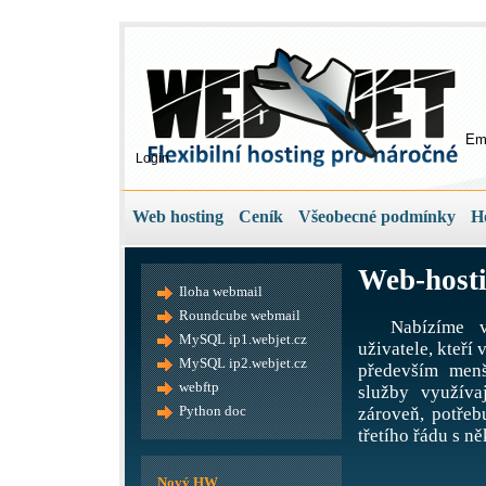
Em
Login
Web hosting
Ceník
Všeobecné podmínky
H
Web-hosti
Iloha webmail
Roundcube webmail
Nabízíme v
MySQL ip1.webjet.cz
uživatele, kteří
MySQL ip2.webjet.cz
především menš
webftp
služby využíva
Python doc
zároveň, potře
třetího řádu s ně
Nový HW