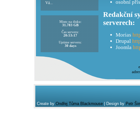
osobní pří
Vá...
Redakční sy
serverech:
Misto na disku:
31.783 GB
Čas serveru:
Morias
htt
20:53:17
Drupal
htt
Uptime serveru:
30 days
Joomla
htt
adre
Create by
Ondřej Tůma Blackmouse
| Design by
Petr Ši