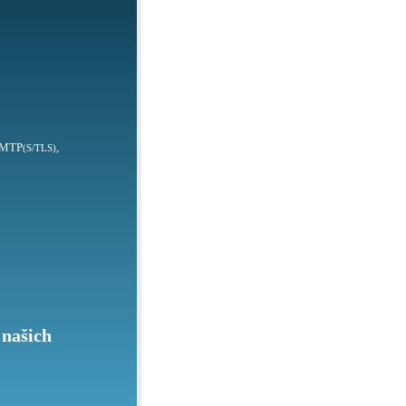
SMTP
,
(S/TLS)
 našich