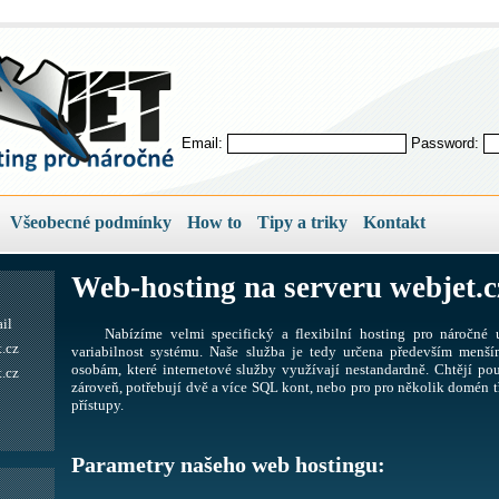
Email:
Password:
Všeobecné podmínky
How to
Tipy a triky
Kontakt
Web-hosting na serveru webjet.c
il
Nabízíme velmi specifický a flexibilní hosting pro náročné u
.cz
variabilnost systému. Naše služba je tedy určena především men
osobám, které internetové služby využívají nestandardně. Chtějí pou
.cz
zároveň, potřebují dvě a více SQL kont, nebo pro pro několik domén tř
přístupy.
Parametry našeho web hostingu: