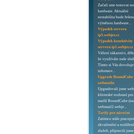
Začali sme testovat n
hardware. Aktuální
nestabilita bude řešen
výměnou hardware...
Výpadek serveru
ip5.webjet.cz
Výpadek konektivity
serveru ip1.webjet.cz
Vážení zákazníci, děk
že využíváte naše služ
Tímto si Vás dovoluj
informov...
Upgrade RoundCube
webmailu
Upgradovali jsme we
klientské rozhraní pro
mailů RoundCube (na 
webmail2.webje...
Tarify pro náročné
Zatímco stále pracuje
zkvalitnění a rozšířen
služeb, připravili jsme