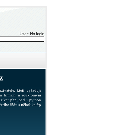
User: No login
z
živatele, kteří vyžadují
ším firmám, a soukromým
žívat php, perl i python
etího řádu s několika ftp