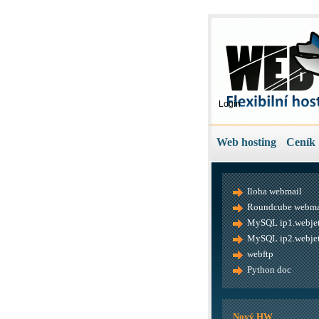
Login
Web hosting
Ceník
Iloha webmail
Roundcube webma
MySQL ip1.webjet
MySQL ip2.webjet
webftp
Python doc
Nový HW