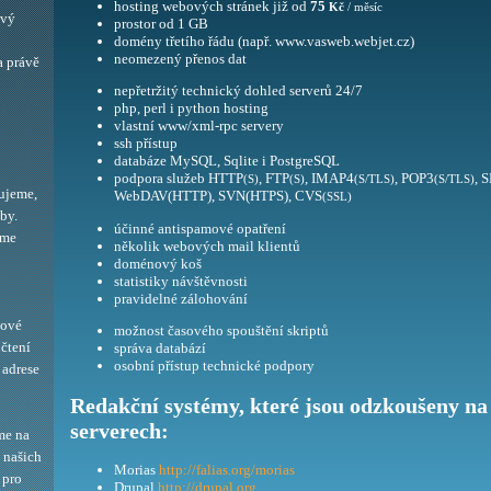
hosting webových stránek již od
75
Kč
/ měsíc
ový
prostor od 1 GB
domény třetího řádu (např. www.vasweb.webjet.cz)
neomezený přenos dat
a právě
nepřetržitý technický dohled serverů 24/7
php, perl i python hosting
vlastní www/xml-rpc servery
ssh přístup
databáze MySQL, Sqlite i PostgreSQL
podpora služeb HTTP
, FTP
, IMAP4
, POP3
, 
(S)
(S)
(S/TLS)
(S/TLS)
ujeme,
WebDAV(HTTP), SVN(HTPS), CVS
(SSL)
by.
účinné antispamové opatření
eme
několik webových mail klientů
doménový koš
statistiky návštěvnosti
pravidelné zálohování
bové
možnost časového spouštění skriptů
 čtení
správa databází
osobní přístup technické podpory
adrese
Redakční systémy, které jsou odzkoušeny na
serverech:
me na
í našich
Morias
http://falias.org/morias
 pro
Drupal
http://drupal.org