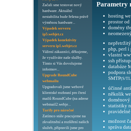
Parametry 
Začali sme testovat nový
hardware. Aktuální
hosting we
nestabilita bude řešena právě
prostor od
výměnou hardware...
domény tře
Výpadek serveru
neomezený
ip5.webjet.cz
Výpadek konektivity
nepřetržit
serveru ip1.webjet.cz
php, perl i
Vážení zákazníci, děkujeme,
vlastní ww
že využíváte naše služby.
ssh přístup
Tímto si Vás dovolujeme
databáze M
informov...
podpora s
Upgrade RoundCube
SMTP
(S/TL
webmailu
Upgradovali jsme webové
účinné ant
klientské rozhraní pro čtení
několik we
mailů RoundCube (na adrese
doménový 
webmail2.webje...
statistiky 
Tarify pro náročné
pravidelné
Zatímco stále pracujeme na
možnost ča
zkvalitnění a rozšíření našich
správa dat
služeb, připravili jsme pro