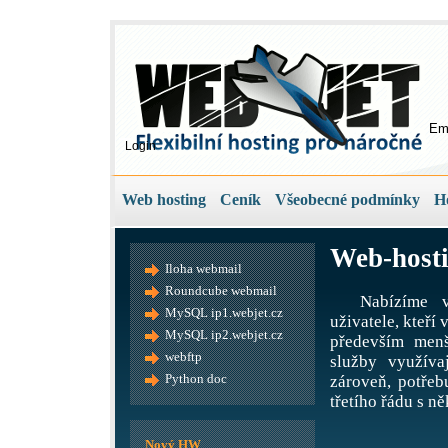
Em
Login
Web hosting
Ceník
Všeobecné podmínky
H
Web-hosti
Iloha webmail
Roundcube webmail
Nabízíme v
MySQL ip1.webjet.cz
uživatele, kteří
MySQL ip2.webjet.cz
především menš
webftp
služby využíva
Python doc
zároveň, potře
třetího řádu s ně
Nový HW