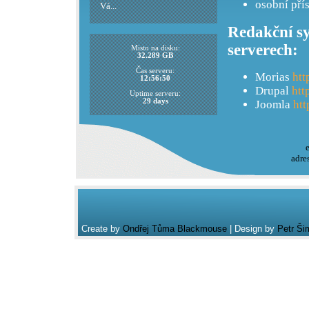
osobní pří
Vá...
Redakční sy
serverech:
Misto na disku:
32.289 GB
Čas serveru:
Morias
htt
12:56:50
Drupal
htt
Uptime serveru:
29 days
Joomla
htt
adre
Create by
Ondřej Tůma Blackmouse
| Design by
Petr Ši