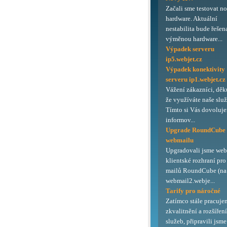
Začali sme testovat n
hardware. Aktuální
nestabilita bude řešen
výměnou hardware...
Výpadek serveru
ip5.webjet.cz
Výpadek konektivity
serveru ip1.webjet.cz
Vážení zákazníci, děk
že využíváte naše služ
Tímto si Vás dovoluj
informov...
Upgrade RoundCube
webmailu
Upgradovali jsme we
klientské rozhraní pro
mailů RoundCube (na 
webmail2.webje...
Tarify pro náročné
Zatímco stále pracuje
zkvalitnění a rozšířen
služeb, připravili jsme