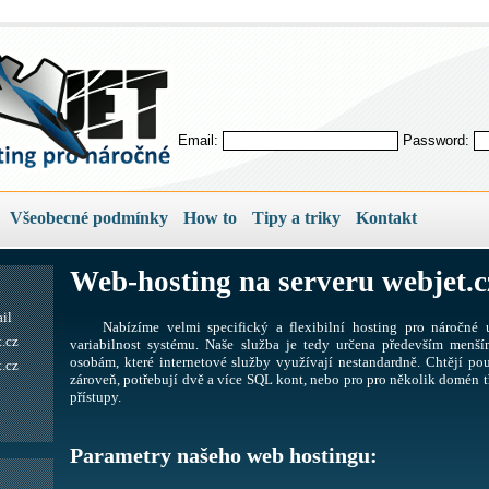
Email:
Password:
Všeobecné podmínky
How to
Tipy a triky
Kontakt
Web-hosting na serveru webjet.c
il
Nabízíme velmi specifický a flexibilní hosting pro náročné u
.cz
variabilnost systému. Naše služba je tedy určena především men
osobám, které internetové služby využívají nestandardně. Chtějí pou
.cz
zároveň, potřebují dvě a více SQL kont, nebo pro pro několik domén tř
přístupy.
Parametry našeho web hostingu: