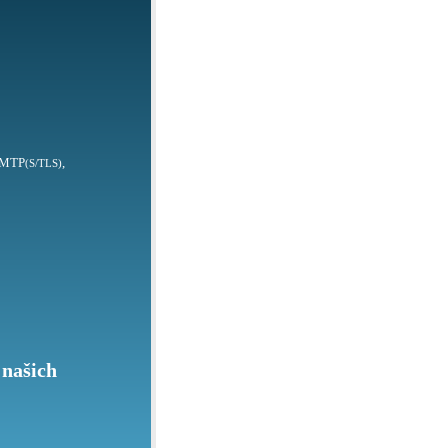
SMTP
,
(S/TLS)
 našich