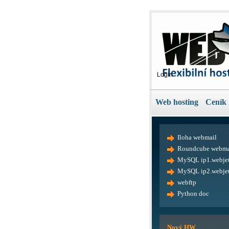
Login
Web hosting
Ceník
Iloha webmail
Roundcube webma
MySQL ip1.webjet
MySQL ip2.webjet
webftp
Python doc
Nový HW