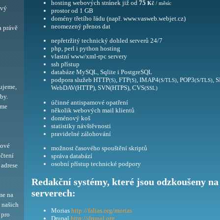
hosting webových stránek již od
75
Kč
/ měsíc
ový
prostor od 1 GB
domény třetího řádu (např. www.vasweb.webjet.cz)
neomezený přenos dat
a právě
nepřetržitý technický dohled serverů 24/7
php, perl i python hosting
vlastní www/xml-rpc servery
ssh přístup
databáze MySQL, Sqlite i PostgreSQL
podpora služeb HTTP
, FTP
, IMAP4
, POP3
, 
(S)
(S)
(S/TLS)
(S/TLS)
ujeme,
WebDAV(HTTP), SVN(HTPS), CVS
(SSL)
by.
účinné antispamové opatření
eme
několik webových mail klientů
doménový koš
statistiky návštěvnosti
pravidelné zálohování
bové
možnost časového spouštění skriptů
 čtení
správa databází
osobní přístup technické podpory
adrese
Redakční systémy, které jsou odzkoušeny na
serverech:
me na
í našich
Morias
http://falias.org/morias
 pro
Drupal
http://drupal.org