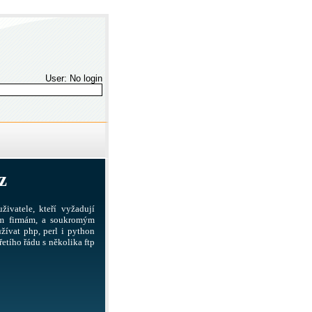
User: No login
z
živatele, kteří vyžadují
ším firmám, a soukromým
žívat php, perl i python
etího řádu s několika ftp